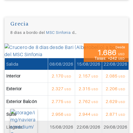
Grecia
8 días a bordo del
MSC Sinfonia
desde
Bari (Italia)
Desde
1.686
USD
Tasas: +242
USD
Salida
08/08/2026
15/08/2026
22/08/2026
2
Interior
2.170
2.157
2.085
USD
USD
USD
Exterior
2.327
2.315
2.206
USD
USD
USD
Exterior Balcón
2.775
2.762
2.629
USD
USD
USD
Suite
2.956
2.944
2.871
USD
USD
USD
Llegada
15/08/2026
22/08/2026
29/08/2026
0