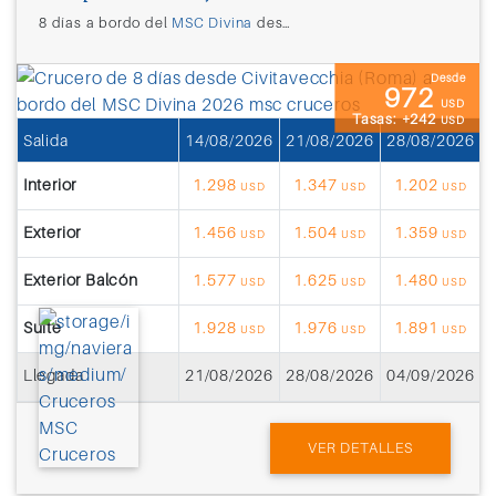
8 días a bordo del
MSC Divina
desde
Civitavecchia (Roma)
Desde
972
USD
Tasas: +242
USD
Salida
14/08/2026
21/08/2026
28/08/2026
0
Interior
1.298
1.347
1.202
USD
USD
USD
Exterior
1.456
1.504
1.359
USD
USD
USD
Exterior Balcón
1.577
1.625
1.480
USD
USD
USD
Suite
1.928
1.976
1.891
USD
USD
USD
Llegada
21/08/2026
28/08/2026
04/09/2026
1
VER DETALLES