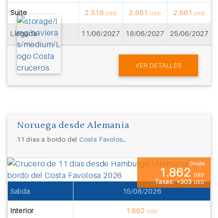
Suite
2.516
2.661
2.661
USD
USD
USD
Llegada
11/06/2027
18/06/2027
25/06/2027
0
VER DETALLES
Noruega desde Alemania
11 días a bordo del
Costa Favolosa
desde
Hamburgo (Alemania
Desde
1.862
USD
Tasas: +303
USD
Salida
15/08/2026
Interior
1.862
USD