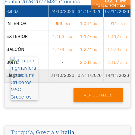
USD
Tasas: +242
USD
Salida
24/10/2026
31/10/2026
07/11/2026
1
INTERIOR
996
1.044
911
USD
USD
USD
EXTERIOR
1.153
1.177
1.117
USD
USD
USD
BALCÓN
1.274
1.274
1.274
USD
USD
USD
SUITE
-
2.061
2.157
USD
USD
Llegada
31/10/2026
07/11/2026
14/11/2026
2
VER DETALLES
Turquía, Grecia y Italia