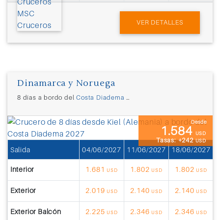
VER DETALLES
Dinamarca y Noruega
8 días a bordo del
Costa Diadema
desde
Kiel (Alemania)
Desde
1.584
USD
Tasas: +242
USD
Salida
04/06/2027
11/06/2027
18/06/2027
0
Interior
1.681
1.802
1.802
USD
USD
USD
Exterior
2.019
2.140
2.140
USD
USD
USD
Exterior Balcón
2.225
2.346
2.346
USD
USD
USD