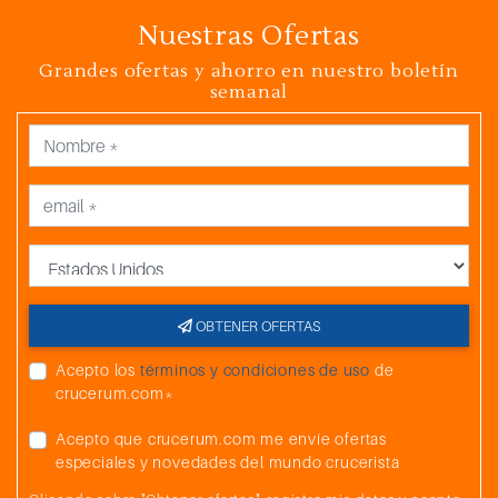
Nuestras Ofertas
Grandes ofertas y ahorro en nuestro boletín
semanal
País
OBTENER OFERTAS
Acepto los
términos y condiciones de uso
de
crucerum.com*
Acepto que crucerum.com me envíe ofertas
especiales y novedades del mundo crucerista