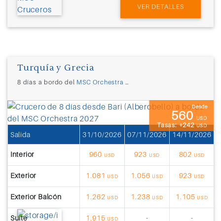
VER DETALLES
Turquía y Grecia
8 días a bordo del
MSC Orchestra
desde
Bari (Italia)
Desde
560
USD
Tasas: +242
USD
Salida
31/10/2026
07/11/2026
14/11/2026
2
Interior
960
923
802
USD
USD
USD
Exterior
1.081
1.056
923
USD
USD
USD
Exterior Balcón
1.262
1.238
1.105
USD
USD
USD
Suite
1.915
-
-
USD