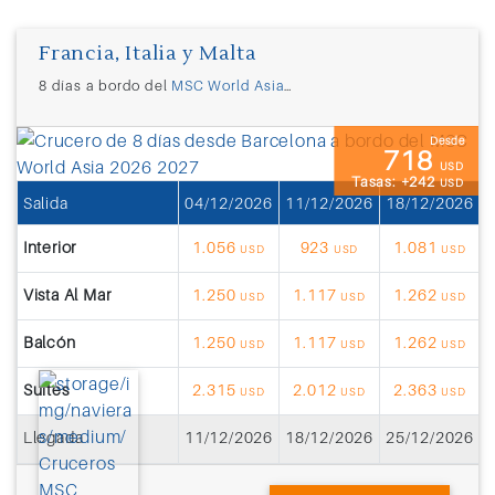
Francia, Italia y Malta
8 días a bordo del
MSC World Asia
desde
Barcelona
Desde
718
USD
Tasas: +242
USD
Salida
04/12/2026
11/12/2026
18/12/2026
2
Interior
1.056
923
1.081
USD
USD
USD
Vista Al Mar
1.250
1.117
1.262
USD
USD
USD
Balcón
1.250
1.117
1.262
USD
USD
USD
Suites
2.315
2.012
2.363
USD
USD
USD
Llegada
11/12/2026
18/12/2026
25/12/2026
0