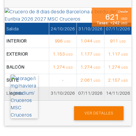
Desde
621
USD
Tasas: +242
USD
Salida
24/10/2026
31/10/2026
07/11/2026
1
INTERIOR
996
1.044
911
USD
USD
USD
EXTERIOR
1.153
1.177
1.117
USD
USD
USD
BALCÓN
1.274
1.274
1.274
USD
USD
USD
SUITE
-
2.061
2.157
USD
USD
Llegada
31/10/2026
07/11/2026
14/11/2026
2
VER DETALLES