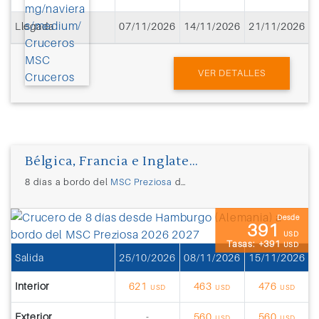
Llegada
07/11/2026
14/11/2026
21/11/2026
2
VER DETALLES
Bélgica, Francia e Inglaterra
8 días a bordo del
MSC Preziosa
desde
Hamburgo (Alemania)
Desde
391
USD
Tasas: +391
USD
Salida
25/10/2026
08/11/2026
15/11/2026
2
Interior
621
463
476
USD
USD
USD
Exterior
-
560
560
USD
USD