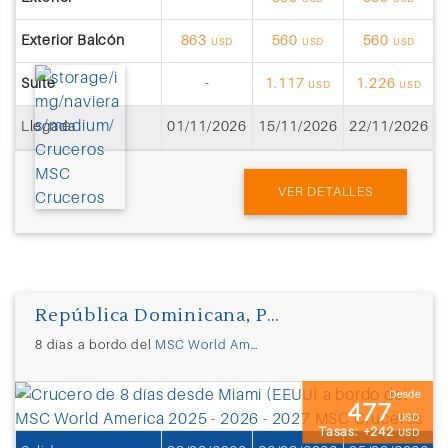
Exterior Balcón
863
560
560
USD
USD
USD
Suite
-
1.117
1.226
USD
USD
Llegada
01/11/2026
15/11/2026
22/11/2026
2
VER DETALLES
República Dominicana, Puerto Rico, Oncean Cay
8 días a bordo del
MSC World America
desde
Miami (EEUU)
Desde
477
USD
Tasas: +242
USD