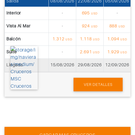
Salida
08/08/2026
22/08/2026
05/09/2026
1
Interior
-
695
-
USD
Vista Al Mar
-
924
888
USD
USD
Balcón
1.312
1.118
1.094
USD
USD
USD
Suite
-
2.691
1.929
USD
USD
Llegada
15/08/2026
29/08/2026
12/09/2026
2
VER DETALLES