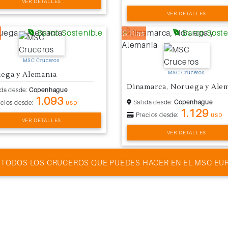
VER DETALLES
VER DETALLES
Barco Sostenible
Barco Soste
8 Días
MSC Cruceros
MSC Cruceros
ega y Alemania
Dinamarca, Noruega y Ale
da desde:
Copenhague
1.093
Salida desde:
Copenhague
cios desde:
USD
1.129
Precios desde:
USD
VER DETALLES
VER DETALLES
 TODOS LOS CRUCEROS QUE PUEDES HACER EN EL MSC EUR