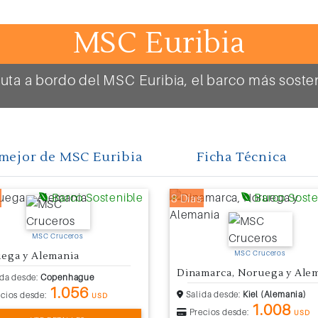
MSC Euribia
ruta a bordo del MSC Euribia, el barco más soste
mejor de MSC Euribia
Ficha Técnica
Barco Sostenible
Barco Soste
8 Días
MSC Cruceros
MSC Cruceros
ega y Alemania
Dinamarca, Noruega y Ale
da desde:
Copenhague
1.056
Salida desde:
Kiel (Alemania)
cios desde:
USD
1.008
Precios desde:
USD