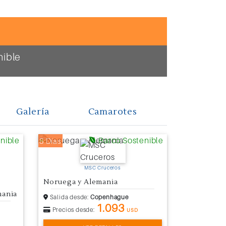
nible
Galería
Camarotes
nible
Barco Sostenible
8 Días
MSC Cruceros
Noruega y Alemania
mania
Salida desde:
Copenhague
1.093
Precios desde:
USD