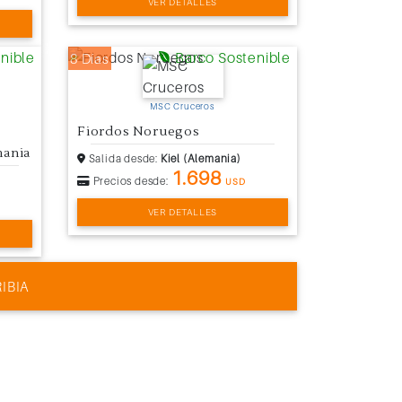
VER DETALLES
nible
Barco Sostenible
8 Días
MSC Cruceros
Fiordos Noruegos
mania
Salida desde:
Kiel (Alemania)
1.698
Precios desde:
USD
VER DETALLES
IBIA