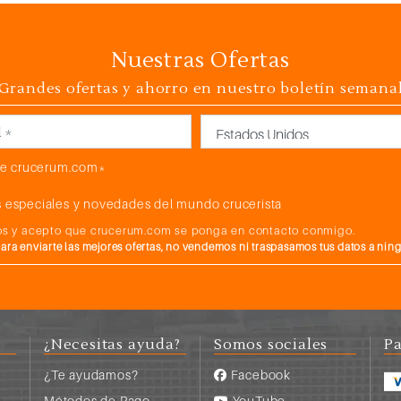
Nuestras Ofertas
Grandes ofertas y ahorro en nuestro boletín semana
País
e crucerum.com*
 especiales y novedades del mundo crucerista
atos y acepto que crucerum.com se ponga en contacto conmigo.
a enviarte las mejores ofertas, no vendemos ni traspasamos tus datos a nin
¿Necesitas ayuda?
Somos sociales
Pa
¿Te ayudamos?
Facebook
Métodos de Pago
YouTube