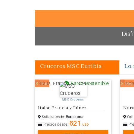
Disf
Cruceros MSC Euribia
Lo 
Barco Sostenible
8 Días
8 Días
MSC Cruceros
Italia, Francia y Túnez
Noru
Salida desde:
Barcelona
Sali
621
Precios desde:
Pre
USD