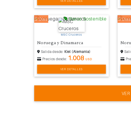
VER DETALLES
Barco Sostenible
8 Días
8 Días
MSC Cruceros
Noruega y Dinamarca
Noru
Salida desde:
Kiel (Alemania)
Sali
1.008
Precios desde:
Pre
USD
VER DETALLES
VER