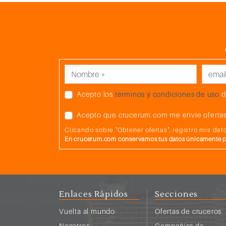
Acepto los
términos y condiciones de uso
d
Acepto que crucerum.com me envíe ofertas
Clicando sobre "Obtener ofertas", registro mis d
En crucerum.com conservamos tus datos únicamente par
Enlaces Rápidos
Secciones
Vuelta al mundo
Ofertas de cruceros
Nosotros
Compañias de