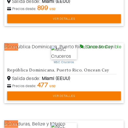
Salida desde:
Miami (EEUU)
899
Precios desde:
USD
VER DETALLES
Barco Sostenible
8 Días
MSC Cruceros
República Dominicana, Puerto Rico, Oncean Cay
Salida desde:
Miami (EEUU)
477
Precios desde:
USD
VER DETALLES
8 Días