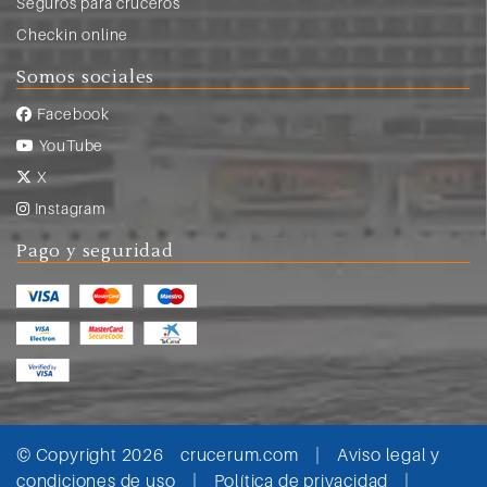
Seguros para cruceros
Checkin online
Somos sociales
Facebook
YouTube
X
Instagram
Pago y seguridad
© Copyright 2026
crucerum.com
|
Aviso legal y
condiciones de uso
|
Política de privacidad
|