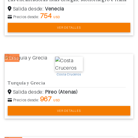
Las encantadoras Islas Griegas, Montenegro e Italia
Salida desde:
Venecia
754
Precios desde:
USD
VER DETALLES
8 Días
Costa Cruceros
Turquía y Grecia
Salida desde:
Pireo (Atenas)
967
Precios desde:
USD
VER DETALLES