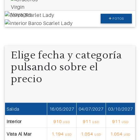
FOTOS
Elige fecha y categoría
pulsando sobre el
precio
Salida
16/05/2027
04/07/2027
03/10/2027
Interior
910
911
911
USD
USD
USD
Vista Al Mar
1.194
1.054
1.054
USD
USD
USD