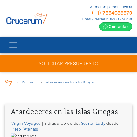
Atención personalizada
(+1) 7864085670
Lunes - Viernes: 09:00 - 20:00
Contactar
SOLICITAR PRESUPUESTO
>
Cruceros
>
Atardeceres en las Islas Griegas
Atardeceres en las Islas Griegas
Virgin Voyages
| 8 días a bordo del
Scarlet Lady
desde
Pireo (Atenas)