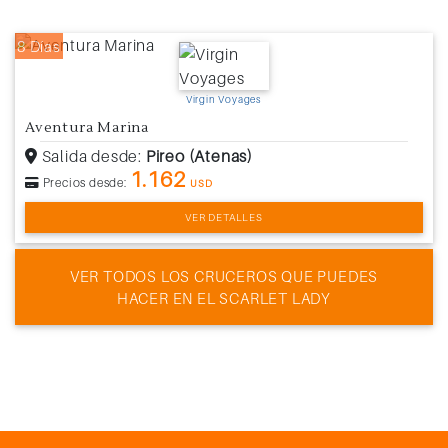
8 Días
Virgin Voyages
Aventura Marina
Salida desde:
Pireo (Atenas)
1.162
Precios desde:
USD
VER DETALLES
VER TODOS LOS CRUCEROS QUE PUEDES
HACER EN EL SCARLET LADY