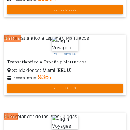
VER DETALLES
15 Días
Virgin Voyages
Transatlántico a España y Marruecos
Salida desde:
Miami (EEUU)
935
Precios desde:
USD
VER DETALLES
8 Días