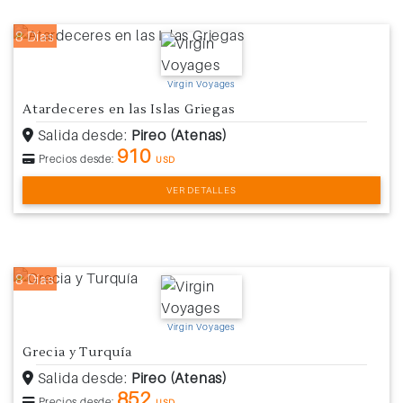
8 Días
Virgin Voyages
Atardeceres en las Islas Griegas
Salida desde:
Pireo (Atenas)
910
Precios desde:
USD
VER DETALLES
8 Días
Virgin Voyages
Grecia y Turquía
Salida desde:
Pireo (Atenas)
852
Precios desde:
USD