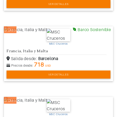
VER DETALLES
Barco Sostenible
8 Días
MSC Cruceros
Francia, Italia y Malta
Salida desde:
Barcelona
718
Precios desde:
USD
VER DETALLES
8 Días
MSC Cruceros