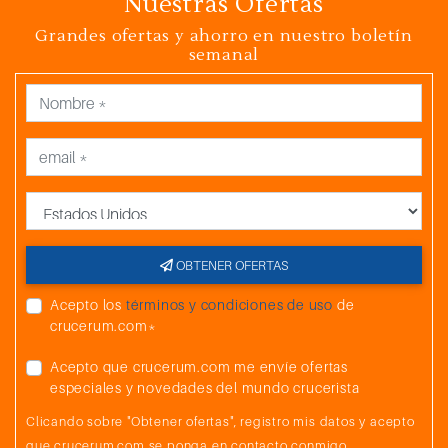
Nuestras Ofertas
Grandes ofertas y ahorro en nuestro boletín
semanal
País
OBTENER OFERTAS
Acepto los
términos y condiciones de uso
de
crucerum.com*
Acepto que crucerum.com me envíe ofertas
especiales y novedades del mundo crucerista
Clicando sobre "Obtener ofertas", registro mis datos y acepto
que crucerum.com se ponga en contacto conmigo.