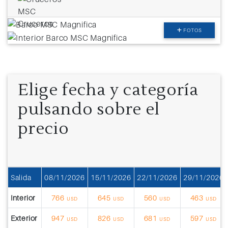
FOTOS
Elige fecha y categoría
pulsando sobre el
precio
Salida
08/11/2026
15/11/2026
22/11/2026
29/11/2026
Interior
766
645
560
463
USD
USD
USD
USD
Exterior
947
826
681
597
USD
USD
USD
USD