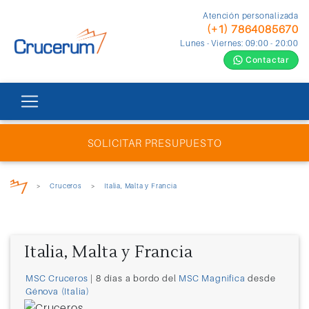
Atención personalizada
(+1) 7864085670
Lunes - Viernes: 09:00 - 20:00
Contactar
SOLICITAR PRESUPUESTO
>
Cruceros
>
Italia, Malta y Francia
Italia, Malta y Francia
MSC Cruceros
| 8 días a bordo del
MSC Magnifica
desde
Génova (Italia)