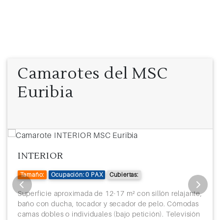
Camarotes del MSC
Euribia
INTERIOR
Tamaño:
Ocupación: 0 PAX
Cubiertas:
Superficie aproximada de 12-17 m² con sillón relajante,
baño con ducha, tocador y secador de pelo. Cómodas
camas dobles o individuales (bajo petición). Televisión