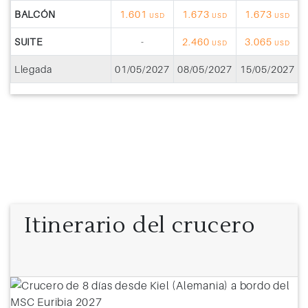
BALCÓN
1.601
1.673
1.673
USD
USD
USD
SUITE
-
2.460
3.065
USD
USD
Llegada
01/05/2027
08/05/2027
15/05/2027
2
Itinerario del crucero