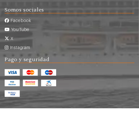
Somos sociales
Facebook
YouTube
X
Instagram
Pago y seguridad
© Copyright 2026
crucerum.com
|
Aviso legal y
condiciones de uso
|
Política de privacidad
|
Contrato de viaje combinado