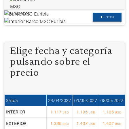
FOTOS
Elige fecha y categoría
pulsando sobre el
precio
Salida
24/04/2027
01/05/2027
08/05/2027
1
INTERIOR
1.117
1.105
1.105
USD
USD
USD
EXTERIOR
1.335
1.407
1.407
USD
USD
USD