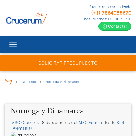
Atención personalizada
(+1) 7864085670
Lunes - Viernes: 09:00 - 20:00
Contactar
SOLICITAR PRESUPUESTO
>
Cruceros
>
Noruega y Dinamarca
Noruega y Dinamarca
MSC Cruceros
| 8 días a bordo del
MSC Euribia
desde
Kiel
(Alemania)