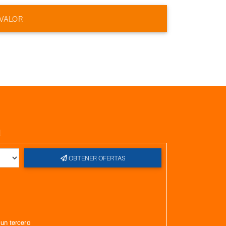
 VALOR
l
OBTENER OFERTAS
gun tercero