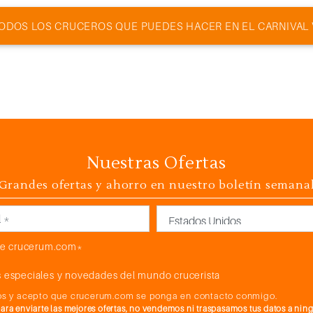
ODOS LOS CRUCEROS QUE PUEDES HACER EN EL CARNIVAL
Nuestras Ofertas
Grandes ofertas y ahorro en nuestro boletín semana
País
e crucerum.com*
 especiales y novedades del mundo crucerista
atos y acepto que crucerum.com se ponga en contacto conmigo.
a enviarte las mejores ofertas, no vendemos ni traspasamos tus datos a nin