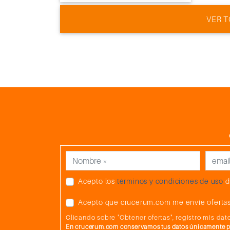
VER T
Acepto los
términos y condiciones de uso
d
Acepto que crucerum.com me envíe ofertas
Clicando sobre "Obtener ofertas", registro mis d
En crucerum.com conservamos tus datos únicamente par