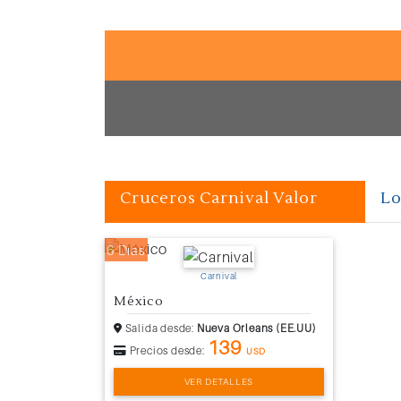
Cruceros Carnival Valor
Lo
6 Días
Carnival
México
Salida desde:
Nueva Orleans (EE.UU)
139
Precios desde:
USD
VER DETALLES