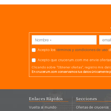
Acepto los
términos y condiciones de uso
d
Acepto que crucerum.com me envíe ofertas
Clicando sobre "Obtener ofertas", registro mis d
En crucerum.com conservamos tus datos únicamente par
Enlaces Rápidos
Secciones
Vuelta al mundo
Ofertas de cruceros