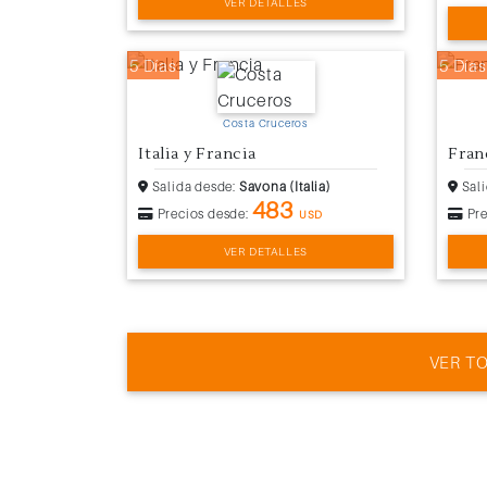
VER DETALLES
5 Días
5 Días
Costa Cruceros
Italia y Francia
Fran
Salida desde:
Savona (Italia)
Sali
483
Precios desde:
Pre
USD
VER DETALLES
VER T