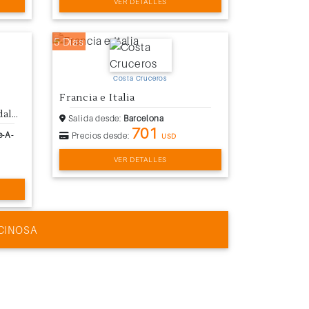
VER DETALLES
5 Días
Costa Cruceros
Francia e Italia
Islas del Caribe desde Guadalupe
Salida desde:
Barcelona
701
e-A-
Precios desde:
USD
VER DETALLES
CINOSA