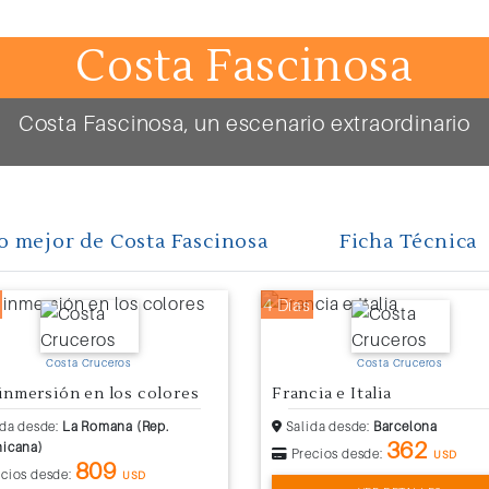
Costa Fascinosa
Costa Fascinosa, un escenario extraordinario
o mejor de Costa Fascinosa
Ficha Técnica
4 Días
Costa Cruceros
Costa Cruceros
inmersión en los colores
Francia e Italia
da desde:
La Romana (Rep.
Salida desde:
Barcelona
362
icana)
Precios desde:
USD
809
cios desde:
USD