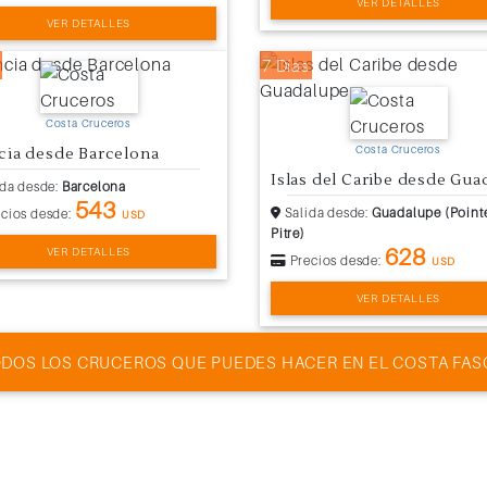
VER DETALLES
VER DETALLES
7 Días
Costa Cruceros
Costa Cruceros
cia desde Barcelona
da desde:
Barcelona
543
Salida desde:
Guadalupe (Point
cios desde:
USD
Pitre)
628
VER DETALLES
Precios desde:
USD
VER DETALLES
ODOS LOS CRUCEROS QUE PUEDES HACER EN EL COSTA FAS