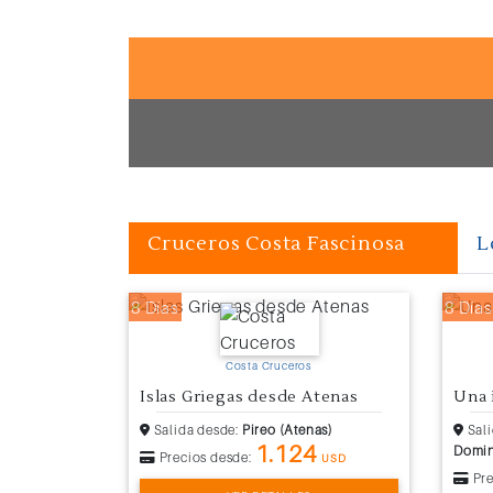
Cruceros Costa Fascinosa
L
8 Días
8 Días
Costa Cruceros
Islas Griegas desde Atenas
Una 
Salida desde:
Pireo (Atenas)
Sali
1.124
Domin
Precios desde:
USD
Pre