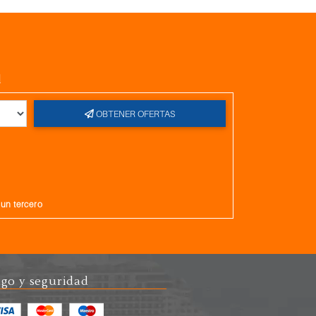
l
OBTENER OFERTAS
gun tercero
go y seguridad