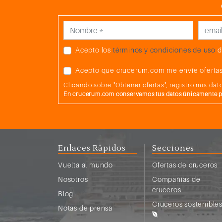
Acepto los
términos y condiciones de uso
d
Acepto que crucerum.com me envíe ofertas
Clicando sobre "Obtener ofertas", registro mis d
En crucerum.com conservamos tus datos únicamente par
Enlaces Rápidos
Secciones
Vuelta al mundo
Ofertas de cruceros
Nosotros
Compañias de
cruceros
Blog
Cruceros sostenible
Notas de prensa