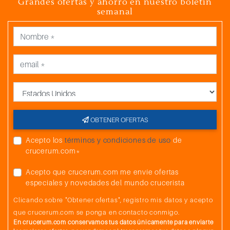
Grandes ofertas y ahorro en nuestro boletín
semanal
País
OBTENER OFERTAS
Acepto los
términos y condiciones de uso
de
crucerum.com*
Acepto que crucerum.com me envíe ofertas
especiales y novedades del mundo crucerista
Clicando sobre "Obtener ofertas", registro mis datos y acepto
que crucerum.com se ponga en contacto conmigo.
En crucerum.com conservamos tus datos únicamente para enviarte