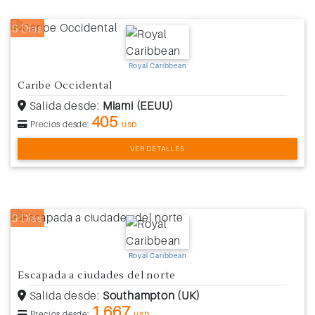
6 Días
Royal Caribbean
Caribe Occidental
Salida desde:
Miami (EEUU)
405
Precios desde:
USD
VER DETALLES
9 Días
Royal Caribbean
Escapada a ciudades del norte
Salida desde:
Southampton (UK)
1.667
Precios desde:
USD