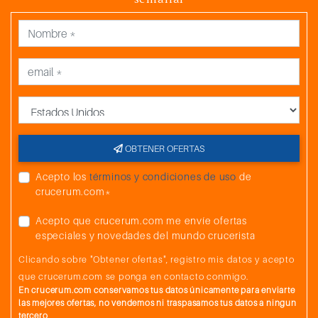
País
OBTENER OFERTAS
Acepto los
términos y condiciones de uso
de
crucerum.com*
Acepto que crucerum.com me envíe ofertas
especiales y novedades del mundo crucerista
Clicando sobre "Obtener ofertas", registro mis datos y acepto
que crucerum.com se ponga en contacto conmigo.
En crucerum.com conservamos tus datos únicamente para enviarte
las mejores ofertas, no vendemos ni traspasamos tus datos a ningun
tercero