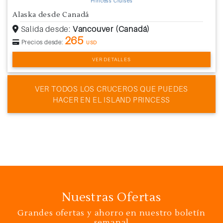
Princess Cruises
Alaska desde Canadá
Salida desde:
Vancouver (Canadá)
265
Precios desde:
USD
VER DETALLES
VER TODOS LOS CRUCEROS QUE PUEDES
HACER EN EL ISLAND PRINCESS
Nuestras Ofertas
Grandes ofertas y ahorro en nuestro boletín
semanal