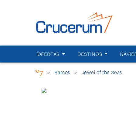
OFERTAS
DESTINOS
NAVIE
>
Barcos
>
Jewel of the Seas