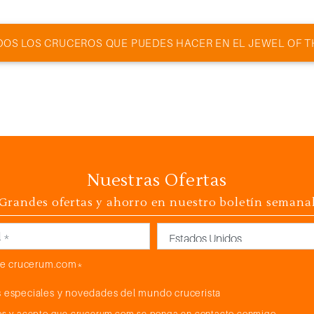
DOS LOS CRUCEROS QUE PUEDES HACER EN EL JEWEL OF T
Nuestras Ofertas
Grandes ofertas y ahorro en nuestro boletín semana
País
e crucerum.com*
 especiales y novedades del mundo crucerista
atos y acepto que crucerum.com se ponga en contacto conmigo.