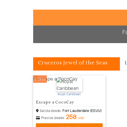
F
Cruceros Jewel of the Seas
4 Días
Royal Caribbean
Escape a CocoCay
Salida desde:
Fort Lauderdale (EEUU)
258
Precios desde:
USD