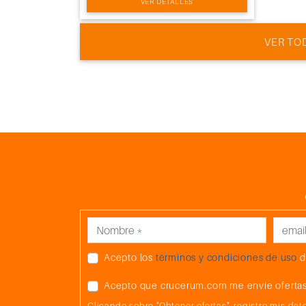
VER DETALLES
VER TO
Acepto los
términos y condiciones de uso
d
Acepto que crucerum.com me envíe ofertas
Clicando sobre "Obtener ofertas", registro mis d