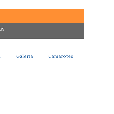
as
a
Galería
Camarotes