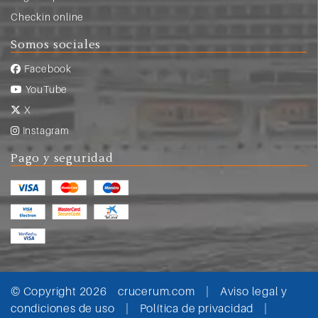
Checkin online
Somos sociales
Facebook
YouTube
X
Instagram
Pago y seguridad
© Copyright 2026
crucerum.com
|
Aviso legal y
condiciones de uso
|
Política de privacidad
|