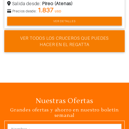
Salida desde:
Pireo (Atenas)
1.837
Precios desde:
USD
VER DETALLES
VER TODOS LOS CRUCEROS QUE PUEDES
HACER EN EL REGATTA
Nuestras Ofertas
Grandes ofertas y ahorro en nuestro boletín
semanal