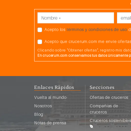
Acepto los
términos y condiciones de uso
d
Acepto que crucerum.com me envíe ofertas
Clicando sobre "Obtener ofertas", registro mis d
En crucerum.com conservamos tus datos únicamente par
Enlaces Rápidos
Secciones
Vuelta al mundo
Ofertas de cruceros
Nosotros
Compañias de
cruceros
Blog
Cruceros sostenible
Notas de prensa