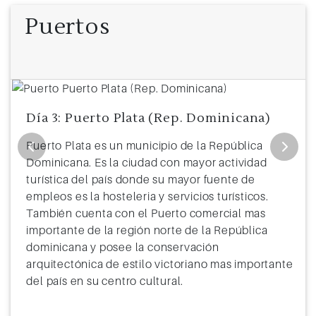
11
Costa Maya (México)
8:00
17:00
Puertos
12
Cozumel (México)
9:00
19:00
13
Navegación
14
Ocean Cay
800
20:00
Día 3: Puerto Plata (Rep. Dominicana)
15
Miami (EEUU)
7:00
Puerto Plata es un municipio de la República
Dominicana. Es la ciudad con mayor actividad
turística del país donde su mayor fuente de
empleos es la hosteleria y servicios turísticos.
También cuenta con el Puerto comercial mas
importante de la región norte de la República
dominicana y posee la conservación
arquitectónica de estilo victoriano mas importante
del país en su centro cultural.