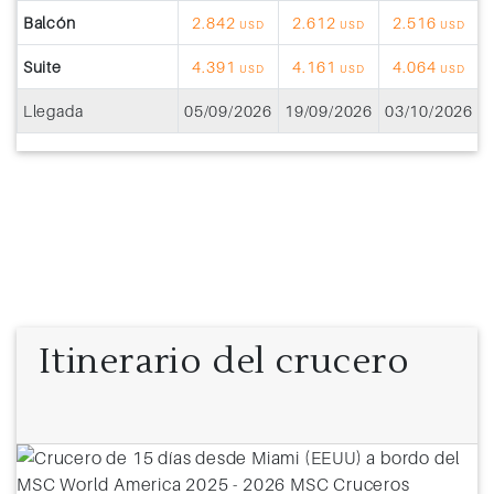
Balcón
2.842
2.612
2.516
USD
USD
USD
Suite
4.391
4.161
4.064
USD
USD
USD
Llegada
05/09/2026
19/09/2026
03/10/2026
1
Itinerario del crucero