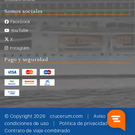
Somos sociales
Facebook
YouTube
X
Instagram
Pago y seguridad
© Copyright 2026
crucerum.com
|
Aviso legal y
condiciones de uso
|
Política de privacidad
|
Contrato de viaje combinado