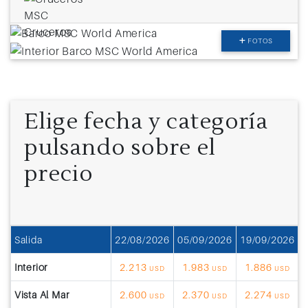
FOTOS
Elige fecha y categoría
pulsando sobre el
precio
Salida
22/08/2026
05/09/2026
19/09/2026
0
Interior
2.213
1.983
1.886
USD
USD
USD
Vista Al Mar
2.600
2.370
2.274
USD
USD
USD