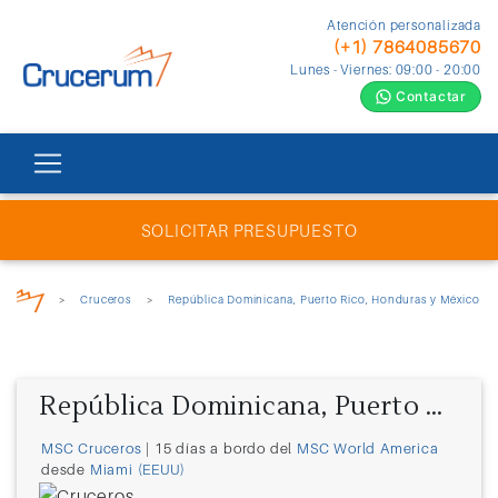
Atención personalizada
(+1) 7864085670
Lunes - Viernes: 09:00 - 20:00
Contactar
SOLICITAR PRESUPUESTO
>
Cruceros
>
República Dominicana, Puerto Rico, Honduras y México
República Dominicana, Puerto Rico, Honduras y México
MSC Cruceros
| 15 días a bordo del
MSC World America
desde
Miami (EEUU)