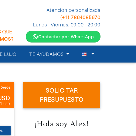
Atención personalizada
(+1) 7864085670
Lunes - Viernes: 09:00 - 20:00
S QUE
Contactar por WhatsApp
EMOS?
E LUJO
TE AYUDAMOS
Desde
SOLICITAR
USD
PRESUPUESTO
.1
USD
¡Hola soy Alex!
OS