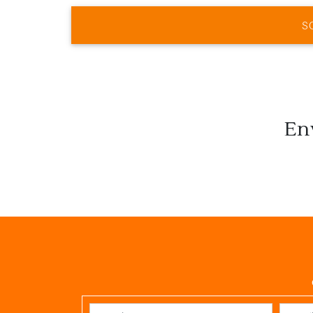
50
Nagoya (Japón)
8.00
S
51
Yokohama (Tokio)
7:30
52
Yokohama (Tokio)
53
Navegación
54
Sendai - Japón
7:00
En
55
Miyako (Japón)
7:00
56
Murmansk (Rusia)
7:00
57
Navegación
58
Navegación
59
Navegación
60
Navegación
61
Navegación