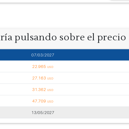
oría pulsando sobre el precio
07/03/2027
22.965
USD
27.163
USD
31.362
USD
47.709
USD
13/05/2027