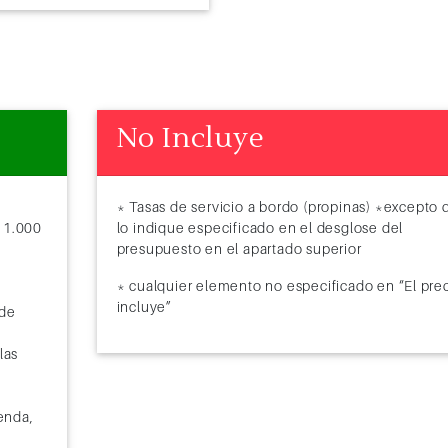
No Incluye
15:00
* Tasas de servicio a bordo (propinas) *excepto 
20:00
 1.000
lo indique especificado en el desglose del
presupuesto en el apartado superior
15:00
* cualquier elemento no especificado en “El pre
18:00
incluye”
 de
18:00
flas
18:00
enda,