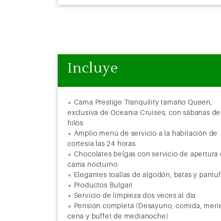
28
Navegación
29
Singapur
9:00
30
Singapur
Incluye
31
Singapur
32
Navegación
* Cama Prestige Tranquility tamaño Queen,
33
Muara (Brunei)
10:00
exclusiva de Oceania Cruises, con sábanas de
hilos
34
Kota Kinabalu (Malasia)
7:00
* Amplio menú de servicio a la habitación de
cortesía las 24 horas
35
Puerto Princesa (Filipinas)
11:00
* Chocolates belgas con servicio de apertura
cama nocturno
36
Isla Boracay (Filipinas)
10:00
* Elegantes toallas de algodón, batas y pantu
* Productos Bulgari
37
Manila (Filipinas)
9:00
* Servicio de limpieza dos veces al día
* Pensión completa (Desayuno, comida, meri
38
Navegación
cena y buffet de medianoche)