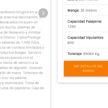
Estos cómodos camarotes de 24
16:00
Manga:
32 metros
panorámicos, parecen aun más am
villosos refugios en sí
completa al océano. Presentan u
 atractiva decoración, y
mesa de desayuno, minibar con 
Capacidad Pasajeros:
destacados incluyen un
granito y mármol con bañera/d
1250
 con ducha, además de
COMODIDADES del Camarote Del
sa de desayuno y minibar
Tranquility, Exclusiva de Ocean
 Interior: Cama Prestige
Capacidad tripulantes:
Minibar con refrigerador, equipa
n sábanas de 1,000 hilos.
800
16:00
agua embotellada que se abastec
cos de cortesía ilimitados y
habitación de cortesía las 24 ho
oductos Bulgari. Servicio
Tonelaje:
66084 Kg.
19:00
con el servicio de apertura de 
as exclusivos con el
algodón. Gruesas batas de algod
o menú de servicio a la
VER DETALLES DEL
Secador de cabello de mano. Te
toallas de algodón. Gruesas
BARCO
de DVD y una variada biblioteca
ello de mano. Televisor de
17:00
vivo vía satélite.
eca multimedia. Toma de
ículos de papelería. Caja de
18:00
18:00