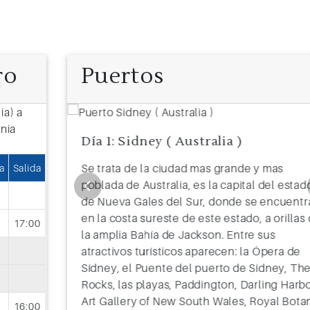
ro
Puertos
Día 1: Sidney ( Australia )
elleza, la
Se trata de la ciudad mas grande y mas
a
Salida
nadá está
poblada de Australia, es la capital del estad
couver
de Nueva Gales del Sur, donde se encuentr
en la costa sureste de este estado, a orillas
17:00
la amplia Bahía de Jackson. Entre sus
atractivos turísticos aparecen: la Ópera de
Sídney, el Puente del puerto de Sídney, Th
Rocks, las playas, Paddington, Darling Harb
Art Gallery of New South Wales, Royal Bota
16:00