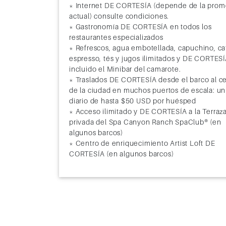
39
* Internet DE CORTESÍA (depende de la prom
Kaoshiung (Taiwan)
7:00
actual) consulte condiciones.
40
Hong Kong (China)
14:00
* Gastronomía DE CORTESÍA en todos los
restaurantes especializados
41
Hong Kong (China)
* Refrescos, agua embotellada, capuchino, ca
espresso, tés y jugos ilimitados y DE CORTESÍ
42
Navegación
incluido el Minibar del camarote.
* Traslados DE CORTESÍA desde el barco al c
43
Keelung (Taiwan)
7:00
de la ciudad en muchos puertos de escala: un
diario de hasta $50 USD por huésped
44
Navegación
* Acceso ilimitado y DE CORTESÍA a la Terraz
privada del Spa Canyon Ranch SpaClub® (en
45
Busan (Corea del Sur)
10:00
algunos barcos)
* Centro de enriquecimiento Artist Loft DE
46
Nagasaki (Japón)
7:00
CORTESÍA (en algunos barcos)
47
Beppu (Japón)
11:00
48
Osaka (Japón)
11:00
49
Osaka (Japón)