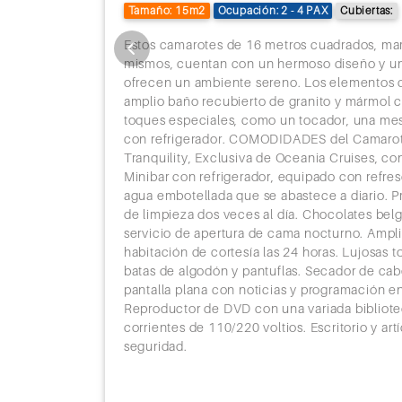
Tamaño: 15m2
Ocupación: 2 - 4 PAX
Cubiertas:
17
Semarang (Indonesia)
7:00
er hotel de
Estos camarotes de 16 metros cuadrados, mara
18
Navegación
lleza. Su
mismos, cuentan con un hermoso diseño y una
ies cuadrados
ofrecen un ambiente sereno. Los elementos 
19
Navegación
nte,
amplio baño recubierto de granito y mármol
ería privada.
toques especiales, como un tocador, una me
20
Ho Chi Minh (Vietnam)
13:00
ecutiva
con refrigerador. COMODIDADES del Camarote
EGIOS de la
Tranquility, Exclusiva de Oceania Cruises, co
21
Ho Chi Minh (Vietnam)
es y
Minibar con refrigerador, equipado con refres
olsas por
agua embotellada que se abastece a diario. Pr
22
Nha Trang (Vietnam)
10:00
 equipaje
de limpieza dos veces al día. Chocolates belg
tar Ejecutiva,
servicio de apertura de cama nocturno. Ampli
23
Navegación
rescos durante
habitación de cortesía las 24 horas. Lujosas 
de champaña de
batas de algodón y pantuflas. Secador de cab
24
Sihanoukville
8:00
a restaurantes
pantalla plana con noticias y programación en 
Spa Canyon
Reproductor de DVD con una variada bibliot
25
Laem Chabang (Bangkok)
10:00
s Bulgari.
corrientes de 110/220 voltios. Escritorio y art
emira, ideales
seguridad.
26
Laem Chabang (Bangkok)
e cortesía.
27
Ko Samui (Tailandia)
9:00