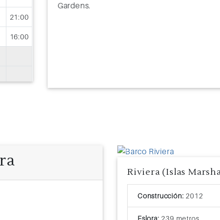
Gardens.
21:00
16:00
17:00
18:00
ra
Previous
Riviera (Islas Marsha
21:00
18:00
Exterior
Construcción:
2012
17:00
Tamaño: 22
Ocupación: 2 - 4 PAX
Eslora:
239 metros