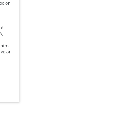
oción
16:00
18:00
fé
A,
entro
17:00
 valor
a
19:00
15:00
18:00
17:00