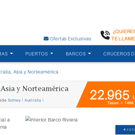
¿QUIERE
Ofertas Exclusivas
TE LLAM
RAS
PUERTOS
BARCOS
CRUCEROS D
ralia, Asia y Norteamérica
 Asia y Norteamérica
22.965
sde
Sidney ( Australia )
Tasas: + 1464
FOT