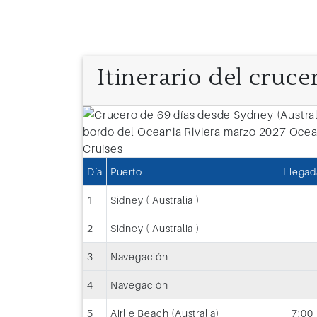
Itinerario del cruce
Día 68: Vancouver (Canadá)
Especies marinas de gran colorido y b
Día
Puerto
Llegad
cultura nativa y la modernidad de Ca
1
Sidney ( Australia )
al alcance de un Crucero Desde Van
2
Sidney ( Australia )
3
Navegación
4
Navegación
5
Airlie Beach (Australia)
7:00