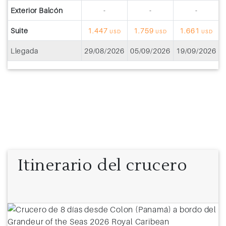
Exterior Balcón
-
-
-
Suite
1.447
1.759
1.661
USD
USD
USD
Llegada
29/08/2026
05/09/2026
19/09/2026
2
Itinerario del crucero