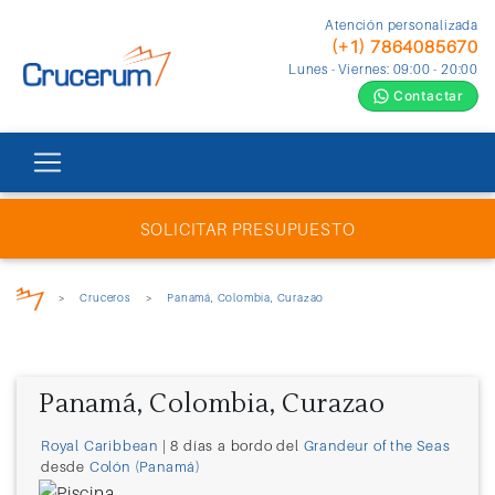
Atención personalizada
(+1) 7864085670
Lunes - Viernes: 09:00 - 20:00
Contactar
SOLICITAR PRESUPUESTO
>
Cruceros
>
Panamá, Colombia, Curazao
Panamá, Colombia, Curazao
Royal Caribbean
| 8 días a bordo del
Grandeur of the Seas
desde
Colón (Panamá)