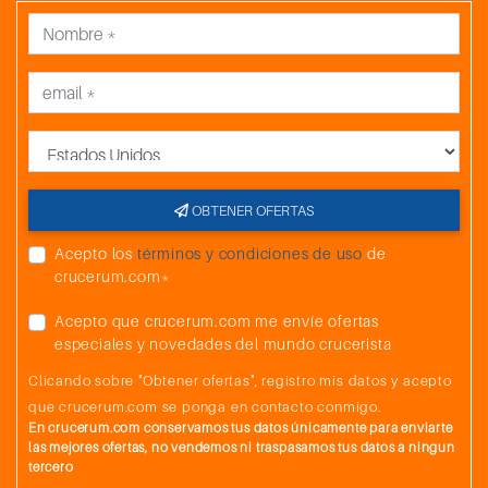
País
OBTENER OFERTAS
Acepto los
términos y condiciones de uso
de
crucerum.com*
Acepto que crucerum.com me envíe ofertas
especiales y novedades del mundo crucerista
Clicando sobre "Obtener ofertas", registro mis datos y acepto
que crucerum.com se ponga en contacto conmigo.
En crucerum.com conservamos tus datos únicamente para enviarte
las mejores ofertas, no vendemos ni traspasamos tus datos a ningun
tercero