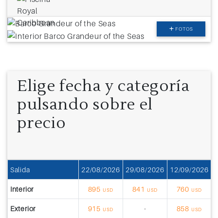
FOTOS
Elige fecha y categoría
pulsando sobre el
precio
Salida
22/08/2026
29/08/2026
12/09/2026
1
Interior
895
841
760
USD
USD
USD
Exterior
915
-
858
USD
USD