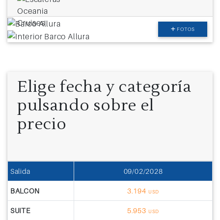
FOTOS
Elige fecha y categoría
pulsando sobre el
precio
Salida
09/02/2028
BALCON
3.194
USD
SUITE
5.953
USD