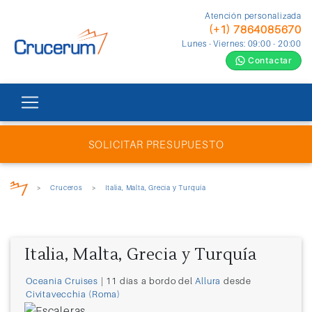
Atención personalizada
(+1) 7864085670
Lunes - Viernes: 09:00 - 20:00
Contactar
SOLICITAR PRESUPUESTO
>
Cruceros
>
Italia, Malta, Grecia y Turquía
Italia, Malta, Grecia y Turquía
Oceania Cruises
| 11 días a bordo del
Allura
desde
Civitavecchia (Roma)