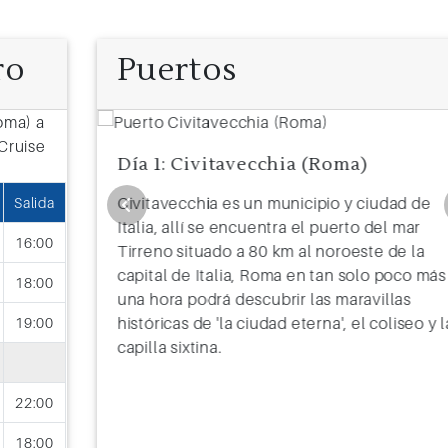
ro
Puertos
Día 1: Civitavecchia (Roma)
pital de
Civitavecchia es un municipio y ciudad de
Salida
terráneo.
Italia, allí se encuentra el puerto del mar
16:00
 de
Tirreno situado a 80 km al noroeste de la
capital de Italia, Roma en tan solo poco más
18:00
 de
una hora podrá descubrir las maravillas
ra la
históricas de 'la ciudad eterna', el coliseo y l
19:00
eatro y
capilla sixtina.
22:00
18:00