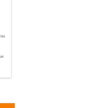
 las
que