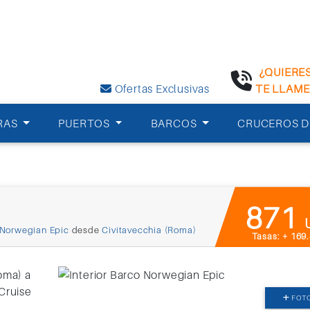
¿QUIERE
Ofertas Exclusivas
TE LLAM
RAS
PUERTOS
BARCOS
CRUCEROS D
871
Norwegian Epic
desde
Civitavecchia (Roma)
Tasas: + 169
FOT