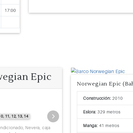
17:00
wegian Epic
Previous
Exterior Balcón
Construcción:
2010
Tamaño: 17 - 33 m2
Ocupación: 3
Eslora:
329 metros
10, 11, 12, 13, 14
Dos Camas bajas o cama Queen S
Manga:
41 metros
ondicionado, Nevera, caja