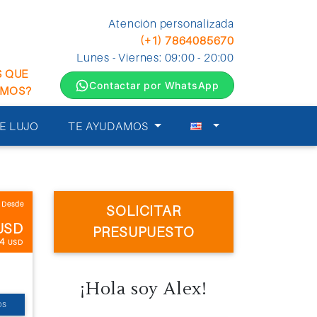
Atención personalizada
(+1) 7864085670
Lunes - Viernes: 09:00 - 20:00
S QUE
Contactar por WhatsApp
EMOS?
E LUJO
TE AYUDAMOS
Desde
SOLICITAR
USD
PRESUPUESTO
.4
USD
¡Hola soy Alex!
OS