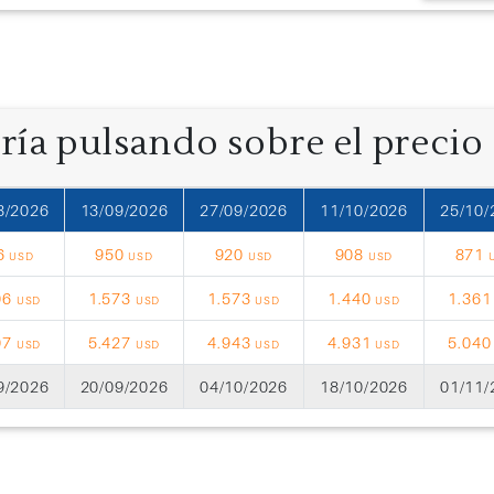
oría pulsando sobre el precio
8/2026
13/09/2026
27/09/2026
11/10/2026
25/10/
6
950
920
908
871
USD
USD
USD
USD
06
1.573
1.573
1.440
1.36
USD
USD
USD
USD
07
5.427
4.943
4.931
5.04
USD
USD
USD
USD
9/2026
20/09/2026
04/10/2026
18/10/2026
01/11/