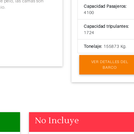
e pelo, las camas son
Capacidad Pasajeros:
io.
4100
Capacidad tripulantes:
1724
Tonelaje:
155873 Kg.
VER DETALLES DEL
BARCO
No Incluye