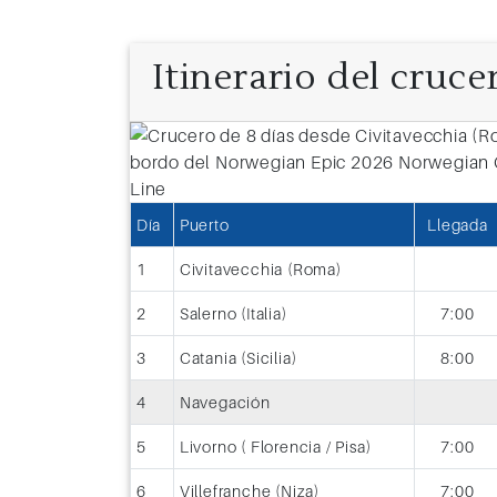
Itinerario del cruce
Día 8: Barcelona
Barcelona es una ciudad española, ca
Día
Puerto
Llegada
Cataluña, puerto líder en el mar Medi
1
Civitavecchia (Roma)
Es una de las ciudades emblemáticas
Europa, contando con 7 terminales
2
Salerno (Italia)
7:00
internacionales dedicadas al turismo
cruceros. Sus calles son escenario pa
3
Catania (Sicilia)
8:00
creatividad y el talento con música, t
4
Navegación
arte.
5
Livorno ( Florencia / Pisa)
7:00
6
Villefranche (Niza)
7:00