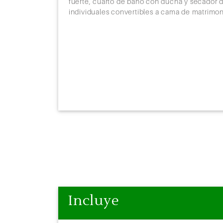
unas
fuerte, cuarto de baño con ducha y secador d
la
individuales convertibles a cama de matrimon
 un área de
n puertas
e baño y ducha
periencia de
os. The
jores y más
ordomo las 24
Incluye