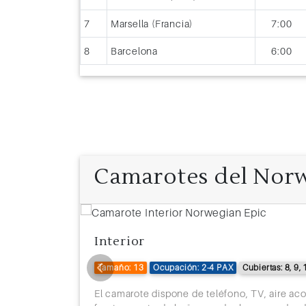
7
Marsella (Francia)
7:00
8
Barcelona
6:00
Camarotes del Nor
Interior
3, 14, 16, 17
Tamaño: 13
Ocupación: 2-4 PAX
Cubiertas: 8, 9, 
 amplio de
El camarote dispone de teléfono, TV, aire ac