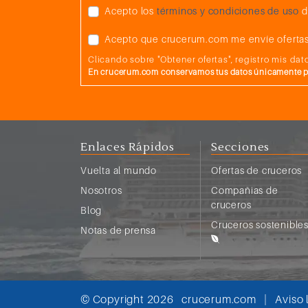
Acepto los
términos y condiciones de uso
d
Acepto que crucerum.com me envíe ofertas
Clicando sobre "Obtener ofertas", registro mis d
En crucerum.com conservamos tus datos únicamente par
Enlaces Rápidos
Secciones
Vuelta al mundo
Ofertas de cruceros
Nosotros
Compañias de
cruceros
Blog
Cruceros sostenible
Notas de prensa
© Copyright 2026
crucerum.com
|
Aviso 