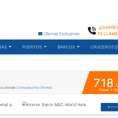
¿QUIERE
Ofertas Exclusivas
TE LLAM
RAS
PUERTOS
BARCOS
CRUCEROS D
718
sia
desde
Civitavecchia (Roma)
Tasas: + 2
FOT