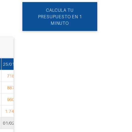
CALCULA TU
PRESUPUESTO EN 1
MINUTO
25/01/2027
01/02/2027
08/02/2027
15/02/2027
22/02/202
718
778
778
839
839
USD
USD
USD
USD
USD
887
947
947
1.008
1.008
USD
USD
USD
USD
USD
960
1.020
1.020
1.081
1.081
USD
USD
USD
USD
USD
1.746
1.807
1.807
1.867
1.867
USD
USD
USD
USD
USD
01/02/2027
08/02/2027
15/02/2027
22/02/2027
01/03/202