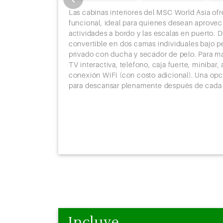
Las cabinas interiores del MSC World Asia o
funcional, ideal para quienes desean aprovec
vacidad y un
actividades a bordo y las escalas en puerto.
 experiencia
convertible en dos camas individuales bajo pe
a de estar,
privado con ducha y secador de pelo. Para 
añera y cama
TV interactiva, teléfono, caja fuerte, minibar
 Todas están
conexión WiFi (con costo adicional). Una opc
 aire
para descansar plenamente después de cada 
gunas
más exclusivas
e hidromasaje.
 servicio de
, acceso al
Incluye