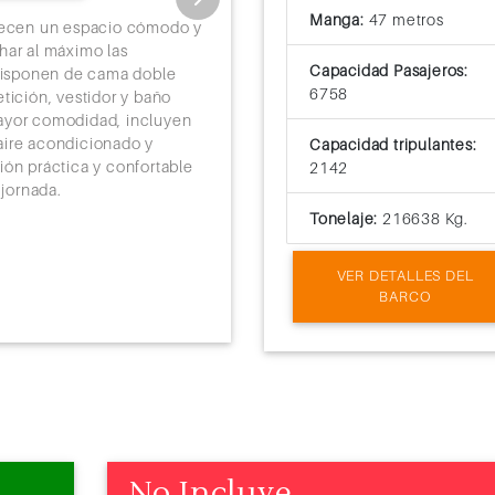
Las cabinas vista al mar del MS
Manga:
47 metros
natural, ofreciendo una experi
frecen un espacio cómodo y
durante la navegación. Están 
har al máximo las
convertible en dos camas indivi
Capacidad Pasajeros:
 Disponen de cama doble
privado con ducha y secador de
6758
tición, vestidor y baño
TV interactiva, teléfono, caja f
mayor comodidad, incluyen
conexión WiFi (con costo adici
, aire acondicionado y
Capacidad tripulantes:
una ventana panorámica deslizan
ión práctica y confortable
2142
balaustrada de vidrio, permitie
jornada.
especial.
Tonelaje:
216638 Kg.
VER DETALLES DEL
BARCO
No Incluye