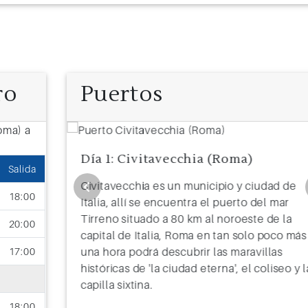
ro
Puertos
Día 1: Civitavecchia (Roma)
Salida
ad de
Civitavecchia es un municipio y ciudad de
18:00
 mar
Italia, allí se encuentra el puerto del mar
e la
Tirreno situado a 80 km al noroeste de la
20:00
oco más de
capital de Italia, Roma en tan solo poco más
as
una hora podrá descubrir las maravillas
17:00
iseo y la
históricas de 'la ciudad eterna', el coliseo y l
capilla sixtina.
18:00