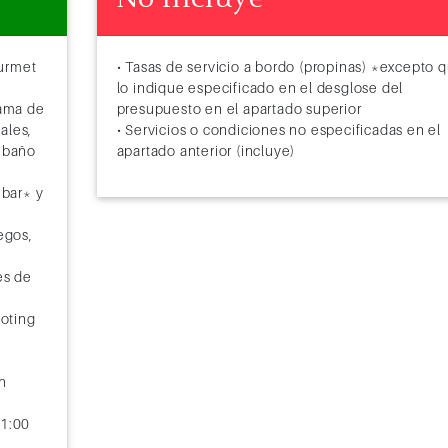
ourmet
• Tasas de servicio a bordo (propinas) *excepto 
lo indique especificado en el desglose del
ama de
presupuesto en el apartado superior
ales,
• Servicios o condiciones no especificadas en el
e baño
apartado anterior (incluye)
ibar* y
egos,
es de
ooting
n
01:00