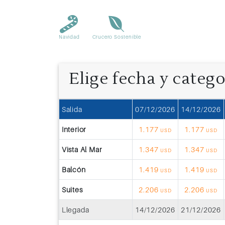
Navidad
Crucero Sostenible
Elige fecha y categ
Salida
07/12/2026
14/12/2026
Interior
1.177
1.177
USD
USD
Vista Al Mar
1.347
1.347
USD
USD
Balcón
1.419
1.419
USD
USD
Suites
2.206
2.206
USD
USD
Llegada
14/12/2026
21/12/2026