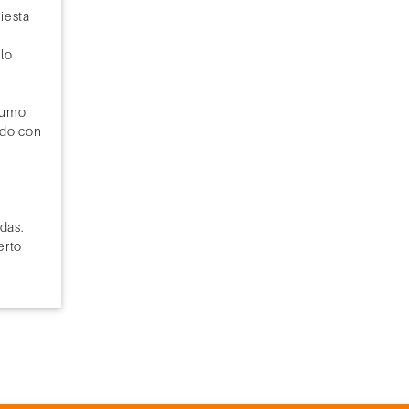
iesta
lo
nsumo
ndo con
adas.
erto