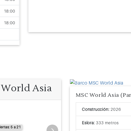
18:00
18:00
 World Asia
Previous
Vista al Mar
Construcción:
2026
Tamaño: 12 m² a 20 m²
Ocupación:
Eslora:
333 metros
ertas: 5 a 21