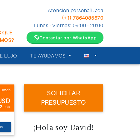
Atención personalizada
(+1) 7864085670
Lunes - Viernes: 09:00 - 20:00
S QUE
Contactar por WhatsApp
EMOS?
E LUJO
TE AYUDAMOS
Desde
SOLICITAR
USD
PRESUPUESTO
42
USD
¡Hola soy David!
OS