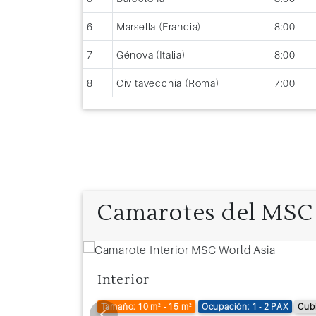
6
Marsella (Francia)
8:00
7
Génova (Italia)
8:00
8
Civitavecchia (Roma)
7:00
Camarotes del MSC
Interior
 1 - 6 PAX
Tamaño: 10 m² - 15 m²
Ocupación: 1 - 2 PAX
Cubi