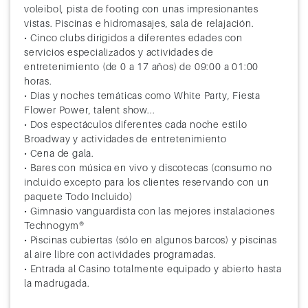
voleibol, pista de footing con unas impresionantes
68
Lombok (Indonesia)
9:00
19:00
vistas. Piscinas e hidromasajes, sala de relajación.
• Cinco clubs dirigidos a diferentes edades con
69
Benoa (Demapasar)
8:00
18:00
servicios especializados y actividades de
70
Navegación
entretenimiento (de 0 a 17 años) de 09:00 a 01:00
horas.
71
Navegación
• Días y noches temáticas como White Party, Fiesta
Flower Power, talent show...
72
Navegación
• Dos espectáculos diferentes cada noche estilo
Broadway y actividades de entretenimiento
73
Ho Chi Minh (Vietnam)
8:00
18:00
• Cena de gala.
• Bares con música en vivo y discotecas (consumo no
74
Navegación
incluido excepto para los clientes reservando con un
paquete Todo Incluido)
75
Navegación
• Gimnasio vanguardista con las mejores instalaciones
Technogym®
76
Halong Bay (Hanoi, Vietnam)
8:00
23:59
• Piscinas cubiertas (sólo en algunos barcos) y piscinas
al aire libre con actividades programadas.
77
Halong Bay (Hanoi, Vietnam)
00:01
15:00
• Entrada al Casino totalmente equipado y abierto hasta
la madrugada.
78
Chan May
8:00
18:00