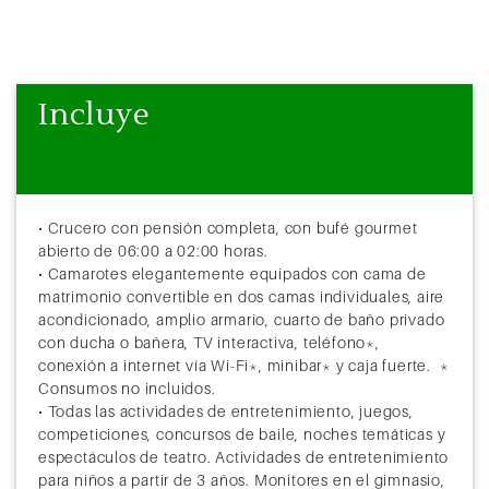
57
Sidney ( Australia )
8:00
23:59
58
Sidney ( Australia )
00:01
18:00
Incluye
59
Navegación
60
Navegación
61
Navegación
• Crucero con pensión completa, con bufé gourmet
62
Cairns (Australia)
8:00
23:59
abierto de 06:00 a 02:00 horas.
• Camarotes elegantemente equipados con cama de
63
Cairns (Australia)
00:01
16:00
matrimonio convertible en dos camas individuales, aire
acondicionado, amplio armario, cuarto de baño privado
64
Navegación
con ducha o bañera, TV interactiva, teléfono*,
conexión a internet vía Wi-Fi*, minibar* y caja fuerte. *
65
Navegación
Consumos no incluidos.
• Todas las actividades de entretenimiento, juegos,
66
Navegación
competiciones, concursos de baile, noches temáticas y
espectáculos de teatro. Actividades de entretenimiento
67
Navegación
para niños a partir de 3 años. Monitores en el gimnasio,