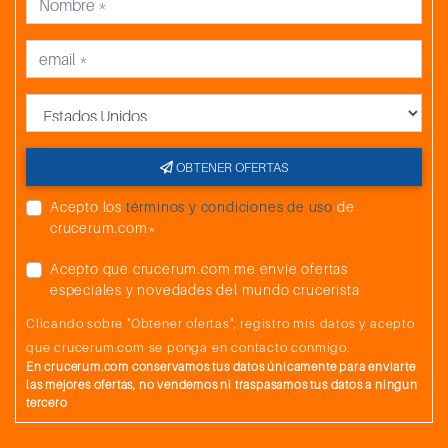
102
Navegación
103
Navegación
País
104
Navegación
105
Navegación
OBTENER OFERTAS
106
Navegación
Acepto los
términos y condiciones de uso
de
crucerum.com*
107
Aqaba (Jordania)
8:00
20:00
Acepto que crucerum.com me envíe ofertas
108
Canal de Suez
21:00
21:15
especiales y novedades del mundo crucerista
109
Canal de Suez
15:00
15:15
Clicando sobre "Obtener ofertas", registro mis datos y acepto
que crucerum.com se ponga en contacto conmigo.
110
Alejandría (Egipto)
6:00
19:00
En crucerum.com conservamos tus datos únicamente para enviarte
las mejores ofertas, no vendemos ni traspasamos tus datos a ningun
111
Navegación
tercero
112
Navegación