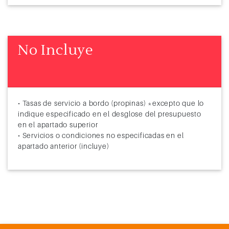
79
Navegación
80
Navegación
81
Bangkok (Tailandia)
8:00
22:00
No Incluye
82
Navegación
83
Sihanoukville
7:00
18:00
• Tasas de servicio a bordo (propinas) *excepto que lo
84
Navegación
indique especificado en el desglose del presupuesto
en el apartado superior
85
Navegación
• Servicios o condiciones no especificadas en el
apartado anterior (incluye)
86
Singapur
7:00
19:00
87
Port Kelang (Malasia)
9:00
19:00
88
Navegación
89
Navegación
90
Navegación