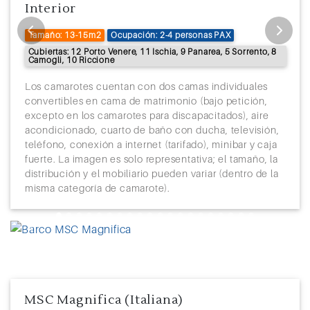
Interior
35
Navegación
Tamaño: 13-15m2
Ocupación: 2-4 personas PAX
Cubiertas: 12 Porto Venere, 11 Ischia, 9 Panarea, 5 Sorrento, 8
36
Navegación
Camogli, 10 Riccione
37
Papeete (Polinesia Francesa)
09:00
23:59
Los camarotes cuentan con dos camas individuales
convertibles en cama de matrimonio (bajo petición,
38
Papeete (Polinesia Francesa)
00:01
18:00
excepto en los camarotes para discapacitados), aire
acondicionado, cuarto de baño con ducha, televisión,
39
Navegación
teléfono, conexión a internet (tarifado), minibar y caja
fuerte. La imagen es solo representativa; el tamaño, la
40
Navegación
distribución y el mobiliario pueden variar (dentro de la
misma categoría de camarote).
41
Navegación
42
Navegación
Previous
Next
43
Nuku Alofa (Tonga)
8:00
18:00
44
Navegación
MSC Magnifica (Italiana)
45
Navegación