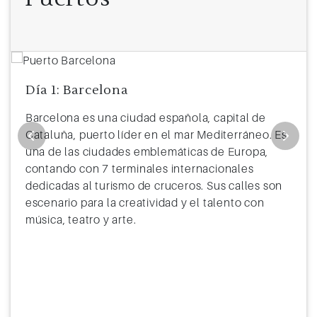
12
Navegación
13
Ocean Cay
8:00
18:00
14
Navegación
Día 1: Barcelona
15
Cozumel (México)
7:00
16:00
Barcelona es una ciudad española, capital de
16
Navegación
Cataluña, puerto líder en el mar Mediterráneo. Es
una de las ciudades emblemáticas de Europa,
17
Puerto Limón (Costa Rica)
9:00
18:00
contando con 7 terminales internacionales
18
Canal de Panamá
18:00
18:15
dedicadas al turismo de cruceros. Sus calles son
escenario para la creatividad y el talento con
19
Navegación
música, teatro y arte.
20
Manta (Ecuador)
8:00
17:00
21
Navegación
22
Callao (Perú)
14:00
23:59