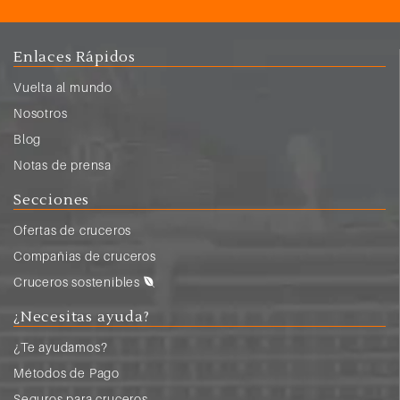
113
Civitavecchia (Roma)
9:00
18:00
Enlaces Rápidos
114
Génova (Italia)
7:00
17:00
Vuelta al mundo
115
Marsella (Francia)
9:00
18:00
Nosotros
116
Barcelona
9:00
Blog
Notas de prensa
Secciones
Ofertas de cruceros
Compañias de cruceros
Cruceros sostenibles
¿Necesitas ayuda?
¿Te ayudamos?
Métodos de Pago
Seguros para cruceros