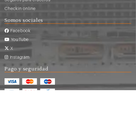
Checkin online
Somos sociales
Facebook
YouTube
X
Instagram
Pago y seguridad
© Copyright 2026
crucerum.com
|
Aviso legal y
condiciones de uso
|
Política de privacidad
|