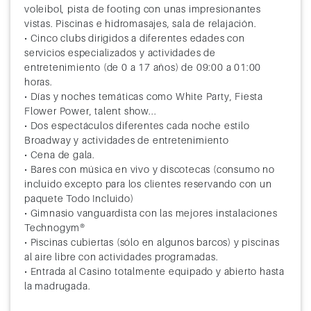
voleibol, pista de footing con unas impresionantes
68
Navegación
vistas. Piscinas e hidromasajes, sala de relajación.
• Cinco clubs dirigidos a diferentes edades con
69
Navegación
servicios especializados y actividades de
70
Navegación
entretenimiento (de 0 a 17 años) de 09:00 a 01:00
horas.
71
Lombok (Indonesia)
9:00
19:00
• Días y noches temáticas como White Party, Fiesta
Flower Power, talent show...
72
Benoa (Demapasar)
8:00
18:00
• Dos espectáculos diferentes cada noche estilo
Broadway y actividades de entretenimiento
73
Navegación
• Cena de gala.
• Bares con música en vivo y discotecas (consumo no
74
Navegación
incluido excepto para los clientes reservando con un
paquete Todo Incluido)
75
Navegación
• Gimnasio vanguardista con las mejores instalaciones
Technogym®
76
Ho Chi Minh (Vietnam)
8:00
18:00
• Piscinas cubiertas (sólo en algunos barcos) y piscinas
al aire libre con actividades programadas.
77
Navegación
• Entrada al Casino totalmente equipado y abierto hasta
la madrugada.
78
Navegación