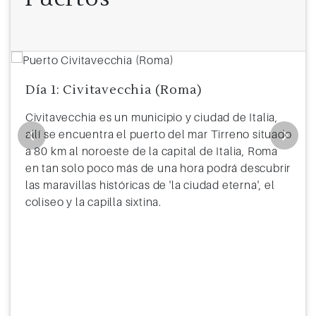
12
Navegación
13
Navegación
14
Grand Turk, Islas Turcas y Caicos
9:00
19:00
Día 1: Civitavecchia (Roma)
15
Navegación
Civitavecchia es un municipio y ciudad de Italia,
16
Ocean Cay
8:00
18:00
allí se encuentra el puerto del mar Tirreno situado
a 80 km al noroeste de la capital de Italia, Roma
17
Navegación
en tan solo poco más de una hora podrá descubrir
18
Cozumel (México)
7:00
16:00
las maravillas históricas de 'la ciudad eterna', el
coliseo y la capilla sixtina.
19
Navegación
20
Puerto Limón (Costa Rica)
9:00
18:00
21
Canal de Panamá
6:00
6:00
22
Navegación