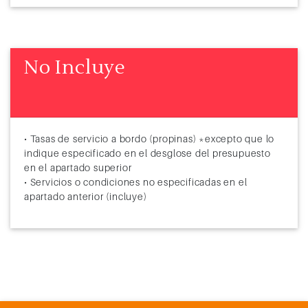
79
Halong Bay (Hanoi, Vietnam)
8:00
80
Halong Bay (Hanoi, Vietnam)
15:00
81
Chan May
8:00
18:00
No Incluye
82
Navegación
83
Navegación
• Tasas de servicio a bordo (propinas) *excepto que lo
84
Bangkok (Tailandia)
8:00
22:00
indique especificado en el desglose del presupuesto
en el apartado superior
85
Navegación
• Servicios o condiciones no especificadas en el
apartado anterior (incluye)
86
Sihanoukville
7:00
18:00
87
Navegación
88
Navegación
89
Singapur
7:00
19:00
90
Port Kelang (Malasia)
9:00
19:00