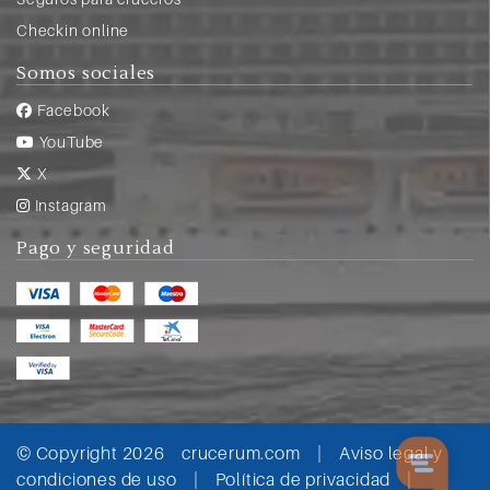
Checkin online
Somos sociales
Facebook
YouTube
X
Instagram
Pago y seguridad
© Copyright 2026
crucerum.com
|
Aviso legal y
condiciones de uso
|
Política de privacidad
|