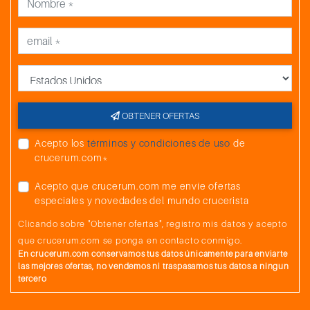
102
Dubai (EAU)
7:00
103
Dubai (EAU)
14:00
País
104
Muscat (Omán)
8:00
17:00
105
Navegación
OBTENER OFERTAS
106
Navegación
Acepto los
términos y condiciones de uso
de
crucerum.com*
107
Navegación
Acepto que crucerum.com me envíe ofertas
108
Navegación
especiales y novedades del mundo crucerista
109
Navegación
Clicando sobre "Obtener ofertas", registro mis datos y acepto
que crucerum.com se ponga en contacto conmigo.
110
Aqaba (Jordania)
8:00
20:00
En crucerum.com conservamos tus datos únicamente para enviarte
las mejores ofertas, no vendemos ni traspasamos tus datos a ningun
111
Canal de Suez
21:00
21:15
tercero
112
Canal de Suez
15:00
15:15