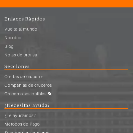
113
Alejandría (Egipto)
6:00
19:00
Enlaces Rápidos
114
Navegación
Vuelta al mundo
115
Navegación
Nosotros
116
Civitavecchia (Roma)
9:00
Blog
Notas de prensa
Secciones
Ofertas de cruceros
Compañias de cruceros
Cruceros sostenibles
¿Necesitas ayuda?
¿Te ayudamos?
Métodos de Pago
Seguros para cruceros