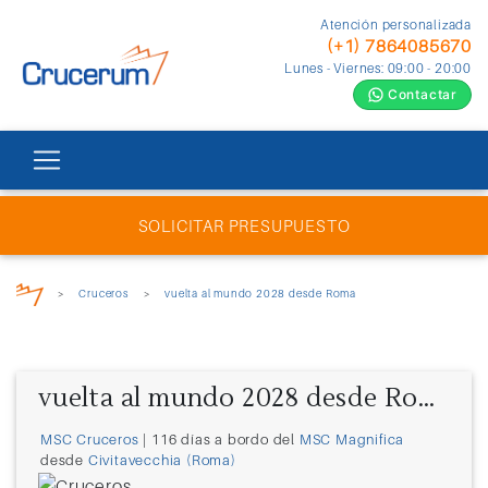
Atención personalizada
(+1) 7864085670
Lunes - Viernes: 09:00 - 20:00
Contactar
SOLICITAR PRESUPUESTO
>
Cruceros
>
vuelta al mundo 2028 desde Roma
vuelta al mundo 2028 desde Roma
MSC Cruceros
| 116 días a bordo del
MSC Magnifica
desde
Civitavecchia (Roma)