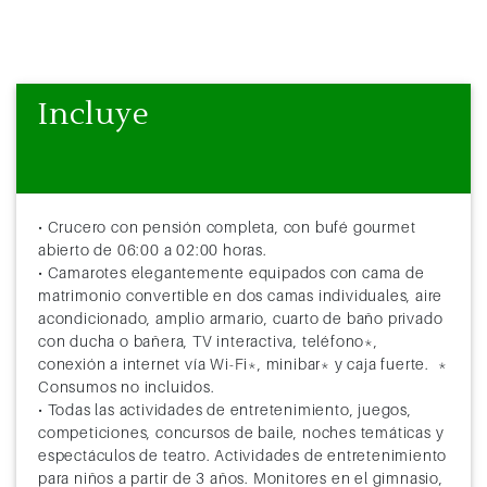
57
Navegación
58
Navegación
Incluye
59
Navegación
60
Sidney ( Australia )
8:00
61
Sidney ( Australia )
18:00
• Crucero con pensión completa, con bufé gourmet
62
Navegación
abierto de 06:00 a 02:00 horas.
• Camarotes elegantemente equipados con cama de
63
Navegación
matrimonio convertible en dos camas individuales, aire
acondicionado, amplio armario, cuarto de baño privado
64
Navegación
con ducha o bañera, TV interactiva, teléfono*,
conexión a internet vía Wi-Fi*, minibar* y caja fuerte. *
65
Cairns (Australia)
8:00
Consumos no incluidos.
• Todas las actividades de entretenimiento, juegos,
66
Cairns (Australia)
16:00
competiciones, concursos de baile, noches temáticas y
espectáculos de teatro. Actividades de entretenimiento
67
Navegación
para niños a partir de 3 años. Monitores en el gimnasio,