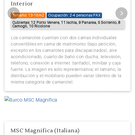
Interior
35
Navegación
Tamaño: 13-15m2
Ocupación: 2-4 personas PAX
Cubiertas: 12 Porto Venere, 11 Ischia, 9 Panarea, 5 Sorrento, 8
36
Navegación
Camogli, 10 Riccione
37
Bounty Islands, Isla Pitcairn
11:00
11:10
Los camarotes cuentan con dos camas individuales
convertibles en cama de matrimonio (bajo petición,
38
Navegación
excepto en los camarotes para discapacitados), aire
acondicionado, cuarto de baño con ducha, televisión,
39
Navegación
teléfono, conexión a internet (tarifado), minibar y caja
fuerte. La imagen es solo representativa; el tamaño, la
40
Papeete (Polinesia Francesa)
9:00
distribución y el mobiliario pueden variar (dentro de la
misma categoría de camarote).
41
Papeete (Polinesia Francesa)
18:00
42
Navegación
Previous
Next
43
Navegación
44
Navegación
MSC Magnifica (Italiana)
45
Navegación