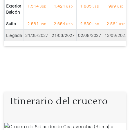
Exterior
1.514
1.421
1.885
999
USD
USD
USD
USD
Balcón
Suite
2.581
2.654
2.839
2.581
USD
USD
USD
USD
Llegada
31/05/2027
21/06/2027
02/08/2027
13/09/2027
Itinerario del crucero