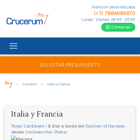
Atención personalizada
(+1) 7864085670
Lunes - Viernes: 09:00 - 20:00
Contactar
SOLICITAR PRESUPUESTO
>
Cruceros
>
Italia y Francia
Italia y Francia
Royal Caribbean
| 8 días a bordo del
Explorer of the seas
desde
Civitavecchia (Roma)