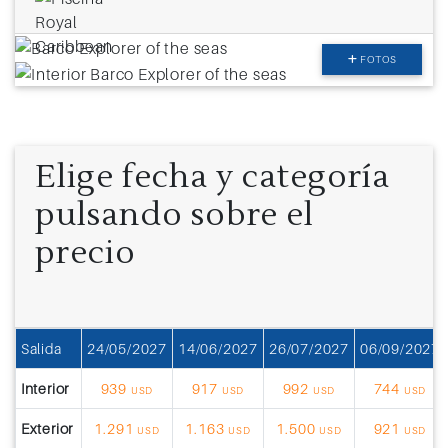
FOTOS
Elige fecha y categoría
pulsando sobre el
precio
Salida
24/05/2027
14/06/2027
26/07/2027
06/09/2027
Interior
939
917
992
744
USD
USD
USD
USD
Exterior
1.291
1.163
1.500
921
USD
USD
USD
USD