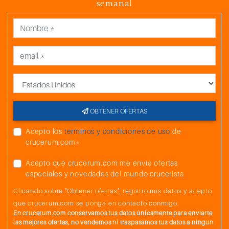
semanal
País
OBTENER OFERTAS
Acepto los
términos y condiciones de uso
de
crucerum.com*
Acepto que crucerum.com me envíe ofertas
especiales y novedades del mundo crucerista
Clicando sobre "Obtener ofertas", registro mis datos y acepto
que crucerum.com se ponga en contacto conmigo.
En crucerum.com conservamos tus datos únicamente para enviarte
las mejores ofertas, no vendemos ni traspasamos tus datos a ningun