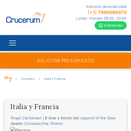
Atención personalizada
(+1) 7864085670
Lunes - Viernes: 09:00 - 20:00
Contactar
SOLICITAR PRESUPUESTO
>
Cruceros
>
Italia y Francia
Italia y Francia
Royal Caribbean
| 8 días a bordo del
Legend of the Seas
desde
Civitavecchia (Roma)