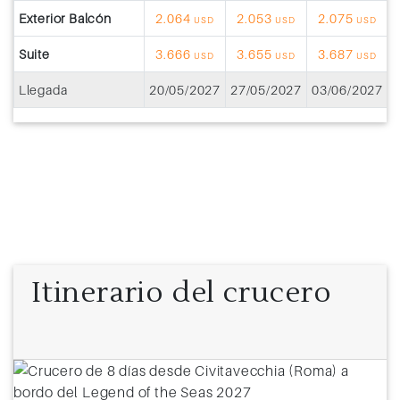
Exterior Balcón
2.064
2.053
2.075
USD
USD
USD
Suite
3.666
3.655
3.687
USD
USD
USD
Llegada
20/05/2027
27/05/2027
03/06/2027
1
Itinerario del crucero