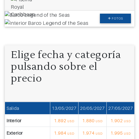
FOTOS
Elige fecha y categoría
pulsando sobre el
precio
Salida
13/05/2027
20/05/2027
27/05/2027
0
Interior
1.892
1.880
1.902
USD
USD
USD
Exterior
1.984
1.974
1.995
USD
USD
USD