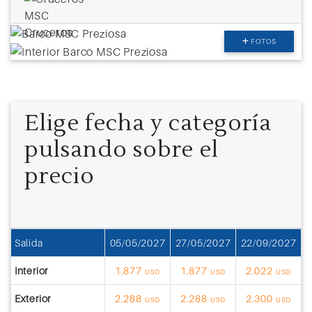
FOTOS
Elige fecha y categoría
pulsando sobre el
precio
Salida
05/05/2027
27/05/2027
22/09/2027
Interior
1.877
1.877
2.022
USD
USD
USD
Exterior
2.288
2.288
2.300
USD
USD
USD