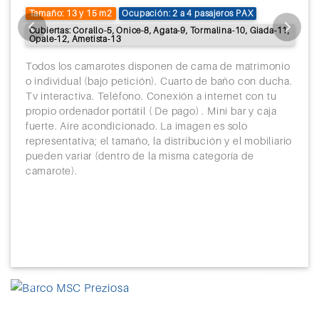
Tamaño: 13 y 15 m2
Ocupación: 2 a 4 pasajeros PAX
Cubiertas: Corallo-5, Onice-8, Agata-9, Tormalina-10, Giada-11,
Opale-12, Ametista-13
Todos los camarotes disponen de cama de matrimonio
o individual (bajo petición). Cuarto de baño con ducha.
Tv interactiva. Teléfono. Conexión a internet con tu
propio ordenador portátil ( De pago) . Mini bar y caja
fuerte. Aire acondicionado. La imagen es solo
representativa; el tamaño, la distribución y el mobiliario
pueden variar (dentro de la misma categoría de
camarote).
Previous
Next