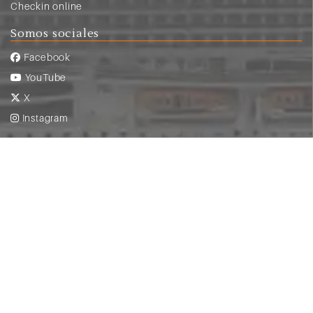
Checkin online
Somos sociales
Facebook
YouTube
X
Instagram
Pago y seguridad
© Copyright 2026
crucerum.com
|
Aviso legal y
condiciones de uso
|
Política de privacidad
|
Contrato de viaje combinado