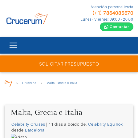
Atención personalizada
(+1) 7864085670
Lunes - Viernes: 09:00 - 20:00
Contactar
SOLICITAR PRESUPUESTO
>
Cruceros
>
Malta, Grecia e Italia
Malta, Grecia e Italia
Celebrity Cruises
| 11 días a bordo del
Celebrity Equinox
desde
Barcelona