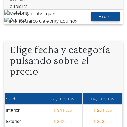
FOTOS
Elige fecha y categoría
pulsando sobre el
precio
Salida
30/10/2026
09/11/2026
Interior
1.341
1.261
USD
USD
Exterior
1.342
1.378
USD
USD