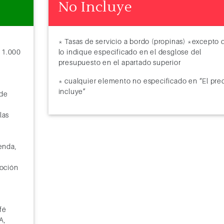
No Incluye
* Tasas de servicio a bordo (propinas) *excepto 
 1.000
lo indique especificado en el desglose del
presupuesto en el apartado superior
* cualquier elemento no especificado en “El pre
incluye”
 de
flas
enda,
oción
fé
A,