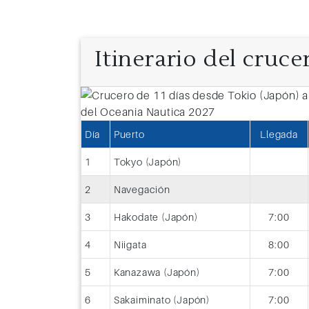
Itinerario del cruce
Día 11: Tokyo (Japón)
Día
Puerto
Llegada
Vive momentos únicos conociendo l
1
Tokyo (Japón)
arquitectura del Japón, museos samu
parques temáticos increíbles tomand
2
Navegación
Cruceros Desde Tokyo
3
Hakodate (Japón)
7:00
4
Niigata
8:00
5
Kanazawa (Japón)
7:00
6
Sakaiminato (Japón)
7:00