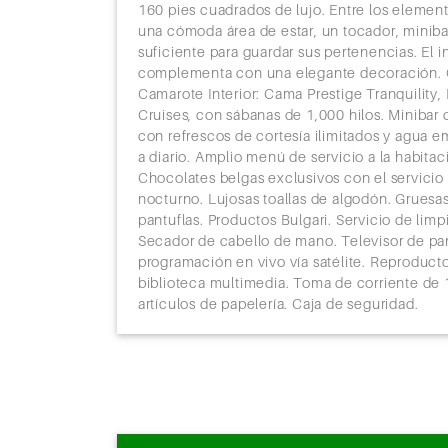
nos tranquilos
160 pies cuadrados de lujo. Entre los elemen
de comidas en
una cómoda área de estar, un tocador, miniba
ntras que el
suficiente para guardar sus pertenencias. El 
 una
complementa con una elegante decoración
 la veranda de
Camarote Interior: Cama Prestige Tranquility,
Suite
Cruises, con sábanas de 1,000 hilos. Minibar 
Camarotes:
con refrescos de cortesía ilimitados y agua 
marote.
a diario. Amplio menú de servicio a la habitac
ega de
Chocolates belgas exclusivos con el servicio
 línea con
nocturno. Lujosas toallas de algodón. Gruesa
tado a la
pantuflas. Productos Bulgari. Servicio de limp
dido. Gran
Secador de cabello de mano. Televisor de pan
cio de pulido
programación en vivo vía satélite. Reproduct
biblioteca multimedia. Toma de corriente de 1
artículos de papelería. Caja de seguridad.