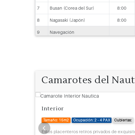
7
Busan (Corea del Sur)
8:00
8
Nagasaki (Japón)
8:00
9
Navegación
10
Shimizu (Japón)
9:00
11
Tokyo (Japón)
7:00
Camarotes del Naut
Interior
Tamaño: 15m2
Ocupación: 2 - 4 PAX
Cubiertas:
está diseñada
Estos placenteros retiros privados de exquisit