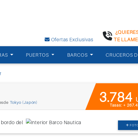
¿QUIERE
Ofertas Exclusivas
TE LLAM
RAS
PUERTOS
BARCOS
CRUCEROS D
r
3.784
esde
Tokyo (Japón)
Tasas: + 267.
FOT