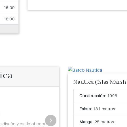
16:00
18:00
21:00
18:00
ica
Previous
Exterior
Construcción:
1998
Tamaño: 16m2
Ocupación: 2 - 4 P
Eslora:
181 metros
Ubicados en el centro de la cub
Manga:
25 metros
cuadrados ofrecen elegantes m
o diseño y estilo ofrecen