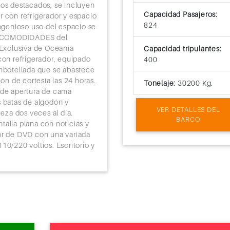
con vistas parciales. Incluyen u
tos destacados, se incluyen
una pequeña mesa de desayun
Capacidad Pasajeros:
r con refrigerador y espacio
del Camarote Con Vista Al Mar: 
824
ingenioso uso del espacio se
Oceania Cruises, con sábanas de
. COMODIDADES del
equipado con refrescos de corte
 Exclusiva de Oceania
Capacidad tripulantes:
abastece a diario. Servicio a la 
con refrigerador, equipado
400
Chocolates belgas exclusivos c
embotellada que se abastece
nocturno. Lujosas toallas de al
ión de cortesía las 24 horas.
Tonelaje:
30200 Kg.
pantuflas. Productos Bulgari. S
 de apertura de cama
pantalla plana con noticias y pr
s batas de algodón y
VER DETALLES DEL
Reproductor de DVD con un exte
ieza dos veces al día.
BARCO
24 horas.
talla plana con noticias y
or de DVD con una variada
10/220 voltios. Escritorio y