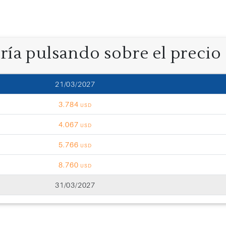
oría pulsando sobre el precio
21/03/2027
3.784
USD
4.067
USD
5.766
USD
8.760
USD
31/03/2027