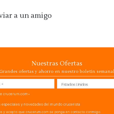
viar a un amigo
Nuestras Ofertas
Grandes ofertas y ahorro en nuestro boletín semana
País
e crucerum.com*
 especiales y novedades del mundo crucerista
atos y acepto que crucerum.com se ponga en contacto conmigo.