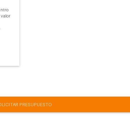
entro
 valor
a
OLICITAR PRESUPUESTO