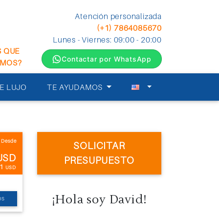
Atención personalizada
(+1) 7864085670
Lunes - Viernes: 09:00 - 20:00
S QUE
Contactar por WhatsApp
EMOS?
E LUJO
TE AYUDAMOS
Desde
SOLICITAR
USD
PRESUPUESTO
41
USD
¡Hola soy David!
OS