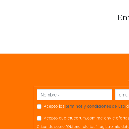
En
Acepto los
términos y condiciones de uso
d
Acepto que crucerum.com me envíe ofertas
Clicando sobre "Obtener ofertas", registro mis d