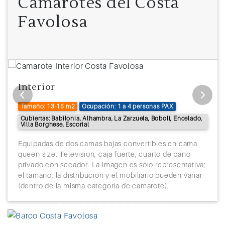
Camarotes del Costa
Favolosa
Interior
Tamaño: 13-15 m2
Ocupación: 1 a 4 personas PAX
Cubiertas: Babilonia, Alhambra, La Zarzuela, Boboli, Encelado,
Villa Borghese, Escorial
Equipadas de dos camas bajas convertibles en cama
queen size. Television, caja fuerte, cuarto de bano
privado con secador. La imagen es solo representativa;
el tamaño, la distribución y el mobiliario pueden variar
(dentro de la misma categoría de camarote).
Previous
Next