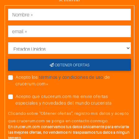
País
OBTENER OFERTAS
Acepto los
términos y condiciones de uso
de
crucerum.com*
Acepto que crucerum.com me envíe ofertas
especiales y novedades del mundo crucerista
Clicando sobre "Obtener ofertas", registro mis datos y acepto
que crucerum.com se ponga en contacto conmigo.
En crucerum.com conservamos tus datos únicamente para enviarte
las mejores ofertas, no vendemos ni traspasamos tus datos a ningun
tercero