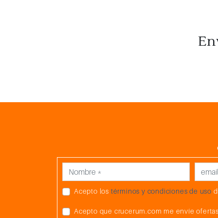
En
Acepto los
términos y condiciones de uso
d
Acepto que crucerum.com me envíe ofertas