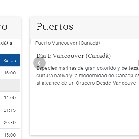
ro
Puertos
Día 1: Vancouver (Canadá)
Salida
oran, por
Especies marinas de gran colorido y belleza,
16:00
n la vista
cultura nativa y la modernidad de Canadá e
os desde
al alcance de un Crucero Desde Vancouver
14:00
21:15
20:30
15:00