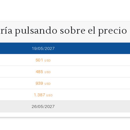
oría pulsando sobre el precio
19/05/2027
501
USD
485
USD
939
USD
1.387
USD
26/05/2027