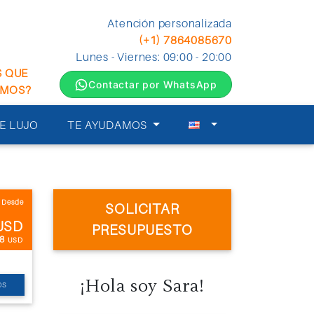
Atención personalizada
(+1) 7864085670
Lunes - Viernes: 09:00 - 20:00
S QUE
Contactar por WhatsApp
EMOS?
E LUJO
TE AYUDAMOS
Desde
SOLICITAR
USD
PRESUPUESTO
68
USD
¡Hola soy Sara!
OS