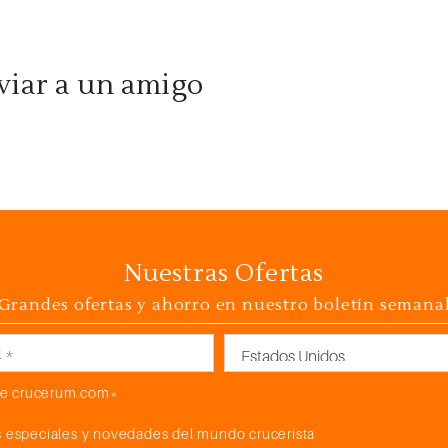
viar a un amigo
Nuestras Ofertas
Grandes ofertas y ahorro en nuestro boletín semana
País
e crucerum.com*
 especiales y novedades del mundo crucerista