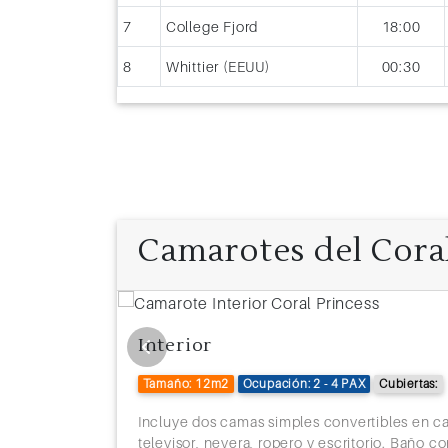
7
College Fjord
18:00
8
Whittier (EEUU)
00:30
Camarotes del Coral
Interior
Tamaño: 12m2
Ocupación: 2 - 4 PAX
Cubiertas:
e, sala
Incluye dos camas simples convertibles en c
vera, ropero
televisor, nevera, ropero y escritorio. Baño c