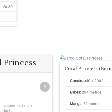
20:30
 Princess
Previous
Exterior
Construcción:
2002
Tamaño: 14m2
Ocupación: 2 - 4 P
Eslora:
294 metros
Incluye dos camas simples conv
Manga:
32 metros
televisor, nevera, ropero y escr
ama queen-size, un
on ducha.