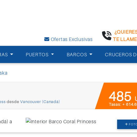
¿QUIERE
Ofertas Exclusivas
TE LLAM
RAS
PUERTOS
BARCOS
CRUCEROS D
aska
485
ess
desde
Vancouver (Canadá)
Tasas: + 614.
FOT