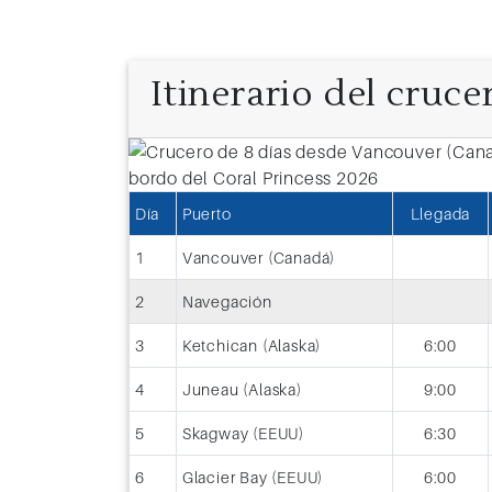
Itinerario del cruce
Día 8: Whittier (EEUU)
Día
Puerto
Llegada
Los Cruceros Desde Whittier te enam
1
Vancouver (Canadá)
sus paisajes nevados que te maravilla
y el corazón. Disfruta estos recorrid
2
Navegación
Alaska.
3
Ketchican (Alaska)
6:00
4
Juneau (Alaska)
9:00
5
Skagway (EEUU)
6:30
6
Glacier Bay (EEUU)
6:00