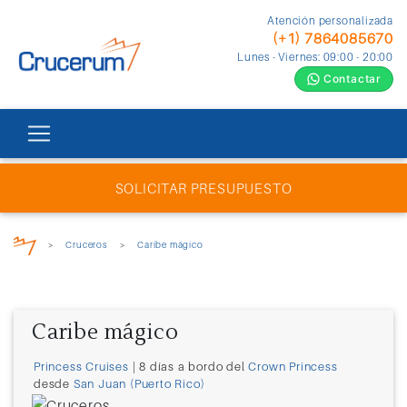
Atención personalizada
(+1) 7864085670
Lunes - Viernes: 09:00 - 20:00
Contactar
SOLICITAR PRESUPUESTO
>
Cruceros
>
Caribe mágico
Caribe mágico
Princess Cruises
| 8 días a bordo del
Crown Princess
desde
San Juan (Puerto Rico)