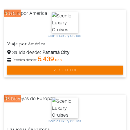
10 Días
Scenic Luxury Cruises
Viaje por América
Salida desde:
Panamá City
5.439
Precios desde:
USD
VER DETALLES
15 Días
Scenic Luxury Cruises
Las joyas de Europa