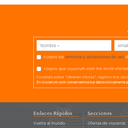
Acepto los
términos y condiciones de uso
d
Acepto que crucerum.com me envíe ofertas
Clicando sobre "Obtener ofertas", registro mis d
En crucerum.com conservamos tus datos únicamente par
Enlaces Rápidos
Secciones
Vuelta al mundo
Ofertas de cruceros