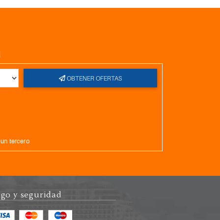
l
OBTENER OFERTAS
gun tercero
go y seguridad