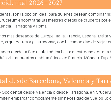
ccidental 2026–2027
idental
son la opción ideal para quienes desean combinar his
n Crucerum encontrarás las mejores
ofertas de cruceros por 
lencia, Tarragona y Roma
.
os más deseados de Europa: Italia, Francia, España, Malta y 
te, arquitectura y gastronomía, con la comodidad de viajar e
ráneo desde la Península Ibérica hasta el estrecho entre la bo
ás visitar puertos emblemáticos en Francia, Mónaco, España
al desde Barcelona, Valencia y Tar
o Occidental desde Valencia
o
desde Tarragona
, en Crucer
rmiten embarcar cómodamente sin necesidad de vuelos, lo q