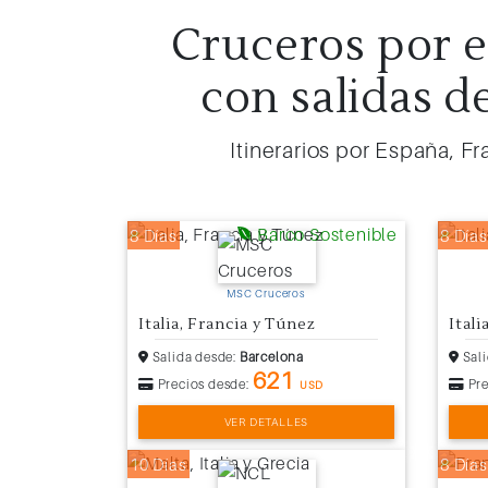
Cruceros por e
con salidas d
Itinerarios por España, F
Barco Sostenible
8 Días
8 Días
MSC Cruceros
Italia, Francia y Túnez
Itali
Salida desde:
Barcelona
Sali
621
Precios desde:
Pre
USD
VER DETALLES
10 Días
8 Días