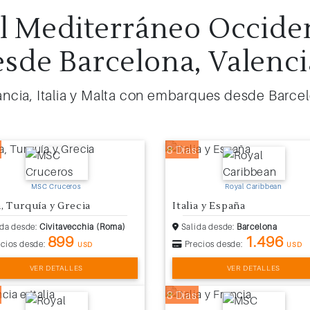
l Mediterráneo Occiden
esde Barcelona, Valenc
rancia, Italia y Malta con embarques desde Barce
8 Días
MSC Cruceros
Royal Caribbean
a, Turquía y Grecia
Italia y España
da desde:
Civitavecchia (Roma)
Salida desde:
Barcelona
899
1.496
cios desde:
Precios desde:
USD
USD
VER DETALLES
VER DETALLES
8 Días