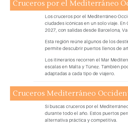
Cruceros por el Mediterráneo O
Los
cruceros por el Mediterráneo Occ
ciudades icónicas en un solo viaje. E
2027
, con salidas desde
Barcelona, Va
Esta región reúne algunos de los destin
permite descubrir puertos llenos de ar
Los itinerarios recorren el Mar Mediter
escalas en Malta y Túnez. También podr
adaptadas a cada tipo de viajero.
Cruceros Mediterráneo Occident
Si buscas
cruceros por el Mediterráne
durante todo el año. Estos puertos pe
alternativa práctica y competitiva.