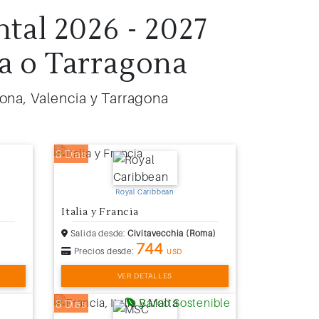
tal 2026 - 2027
ia o Tarragona
lona, Valencia y Tarragona
8 Días
Royal Caribbean
Italia y Francia
Salida desde:
Civitavecchia (Roma)
744
Precios desde:
USD
VER DETALLES
Barco Sostenible
8 Días