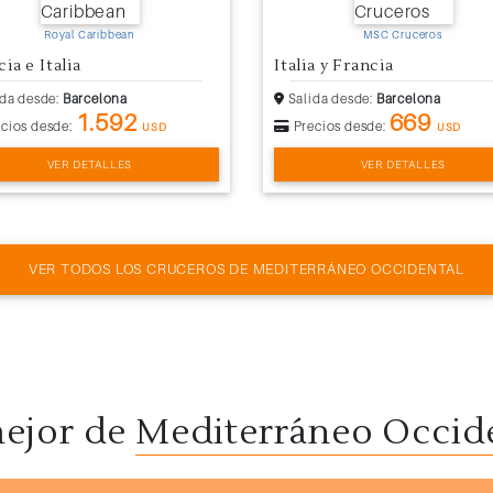
Royal Caribbean
MSC Cruceros
ia e Italia
Italia y Francia
da desde:
Barcelona
Salida desde:
Barcelona
1.592
669
cios desde:
Precios desde:
USD
USD
VER DETALLES
VER DETALLES
VER TODOS LOS CRUCEROS DE MEDITERRÁNEO OCCIDENTAL
ejor de
Mediterráneo Occid