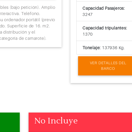
guardarropa. Cuarto de baño con
bles (bajo petición). Amplio
Capacidad Pasajeros:
Disponibilidad de conexión a In
teractiva. Teléfono.
3247
pago). Minibar y caja fuerte. Ai
u ordenador portátil (previo
20m2. La imagen es solo represen
ado. Superficie de 16. m2.
mobiliario pueden variar (dentr
Capacidad tripulantes:
a distribución y el
1370
categoría de camarote).
Tonelaje:
137936 Kg.
VER DETALLES DEL
BARCO
No Incluye