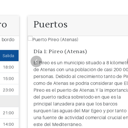
ro
Puertos
Día 1: Pireo (Atenas)
Salida
kilometros
El Pireo es un municipio situado a 8 kilomet
18:00
 200 000
de Atenas con una población de casi 200 0
o de Pireo
personas. Debido al crecimiento tanto de Pi
15:00
 que El
como de Atenas se podría considerar que El
ortancia
Pireo es el puerto de Atenas.Y la importanci
23:00
s la
del puerto radica sobretodo en que es la
os
principal lanzadera para que los barcos
 tanto
surquen las aguas del Mar Egeo y por tanto
21:00
cial en el
una fuente de actividad comercial crucial en
este del Mediterráneo.
14:00