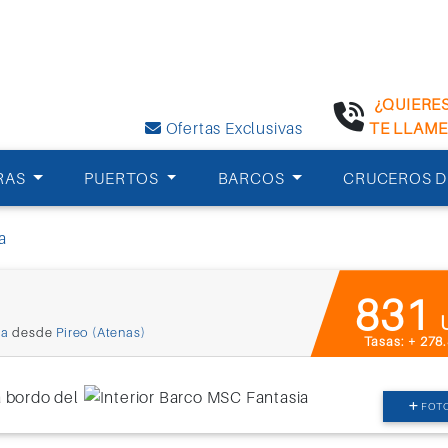
¿QUIERE
Ofertas Exclusivas
TE LLAM
RAS
PUERTOS
BARCOS
CRUCEROS D
a
831
ia
desde
Pireo (Atenas)
Tasas: + 278
FOT