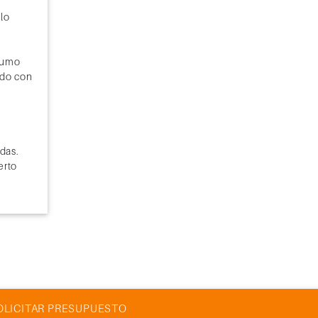
lo
nsumo
ndo con
adas.
erto
OLICITAR PRESUPUESTO