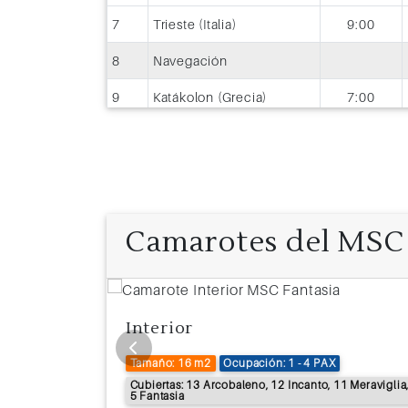
7
Trieste (Italia)
9:00
8
Navegación
9
Katákolon (Grecia)
7:00
10
Pireo (Atenas)
8:00
Camarotes del MSC 
Interior
Tamaño: 16 m2
Ocupación: 1 - 4 PAX
Sogno, 9 Radioso
Cubiertas: 13 Arcobaleno, 12 Incanto, 11 Meraviglia
5 Fantasia