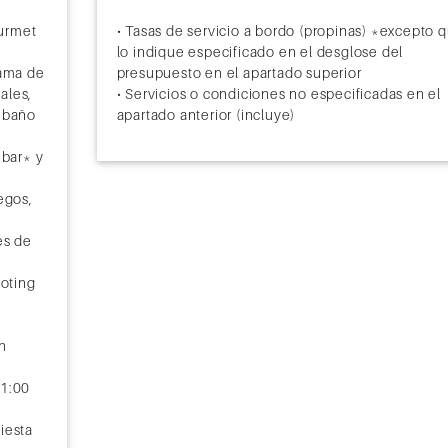
ourmet
• Tasas de servicio a bordo (propinas) *excepto 
lo indique especificado en el desglose del
ama de
presupuesto en el apartado superior
ales,
• Servicios o condiciones no especificadas en el
e baño
apartado anterior (incluye)
ibar* y
egos,
es de
ooting
n
01:00
iesta