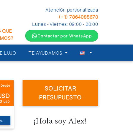
Atención personalizada
(+1) 7864085670
Lunes - Viernes: 09:00 - 20:00
S QUE
Contactar por WhatsApp
EMOS?
E LUJO
TE AYUDAMOS
Desde
SOLICITAR
USD
PRESUPUESTO
.3
USD
¡Hola soy Alex!
OS