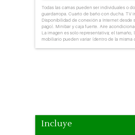
ición). Amplio
Todas las camas pueden ser individuales o do
léfono.
guardarropa. Cuarto de baño con ducha. TV in
rtátil (previo
Disponibilidad de conexión a Internet desde s
e de 33 m2. La
pago). Minibar y caja fuerte. Aire acondicion
l mobiliario
La imagen es solo representativa; el tamaño, l
mobiliario pueden variar (dentro de la misma 
Incluye