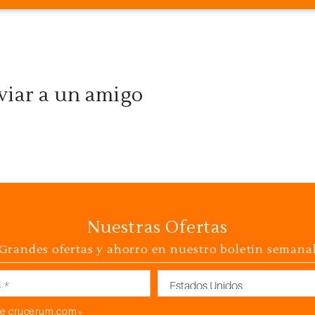
viar a un amigo
Nuestras Ofertas
Grandes ofertas y ahorro en nuestro boletín semana
País
e crucerum.com*