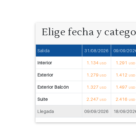
Elige fecha y categ
Salida
31/08/2026
09/09/202
Interior
1.134
1.291
USD
USD
Exterior
1.279
1.412
USD
USD
Exterior Balcón
1.327
1.497
USD
USD
Suite
2.247
2.416
USD
USD
Llegada
09/09/2026
18/09/202