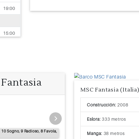
19:00
15:00
Fantasia
Previous
MSC Fantasia (Italia
Exterior
Construcción:
2008
Tamaño: 12 a 29 m2
Ocupación: 1 
Eslora:
333 metros
Cubiertas: 13 Arcobaleno, 8 Favola, 
, 10 Sogno, 9 Radioso, 8 Favola,
Manga:
38 metros
Todas las camas pueden ser indi