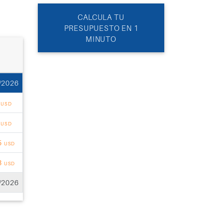
CALCULA TU
PRESUPUESTO EN 1
MINUTO
/2026
1
USD
8
USD
5
USD
3
USD
/2026