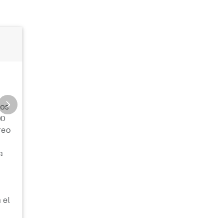
Día 2: Kusadasi (Turquia)
Kusadasi es una ciudad que se encuentra en la
ros
provincia de Aydin en la costa egea de Turquía.
00
La ciudad está cerca de la ciudad antigua de
reo
Éfeso y otros lugares de interés, como Mileto o
Pamukkale.
a
 el