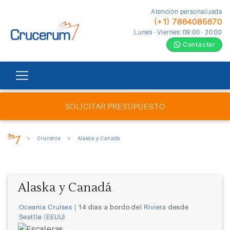
Atención personalizada
(+1) 7864085670
Lunes - Viernes: 09:00 - 20:00
Contactar
SOLICITAR PRESUPUESTO
>
Cruceros
>
Alaska y Canadá
Alaska y Canadá
Oceania Cruises
| 14 días a bordo del
Riviera
desde
Seattle (EEUU)