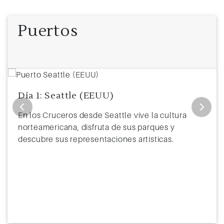
11
Prince Rupert (Canadá)
8:00
19:00
Puertos
12
Navegación
13
Victoria (British Columbia)
9:00
18:00
14
Seattle (EEUU)
7:00
17:00
Día 1: Seattle (EEUU)
En los Cruceros desde Seattle vive la cultura
norteamericana, disfruta de sus parques y
descubre sus representaciones artísticas.