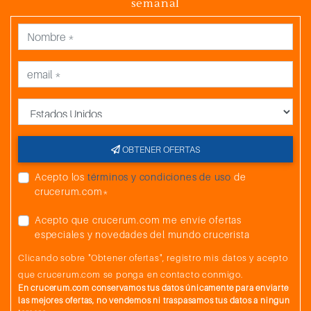
semanal
País
OBTENER OFERTAS
Acepto los
términos y condiciones de uso
de
crucerum.com*
Acepto que crucerum.com me envíe ofertas
especiales y novedades del mundo crucerista
Clicando sobre "Obtener ofertas", registro mis datos y acepto
que crucerum.com se ponga en contacto conmigo.
En crucerum.com conservamos tus datos únicamente para enviarte
las mejores ofertas, no vendemos ni traspasamos tus datos a ningun