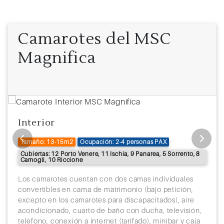
Camarotes del MSC
Magnifica
Interior
Tamaño: 13-15m2
Ocupación: 2-4 personas PAX
Cubiertas: 12 Porto Venere, 11 Ischia, 9 Panarea, 5 Sorrento, 8
Camogli, 10 Riccione
Los camarotes cuentan con dos camas individuales
convertibles en cama de matrimonio (bajo petición,
excepto en los camarotes para discapacitados), aire
acondicionado, cuarto de baño con ducha, televisión,
teléfono, conexión a internet (tarifado), minibar y caja