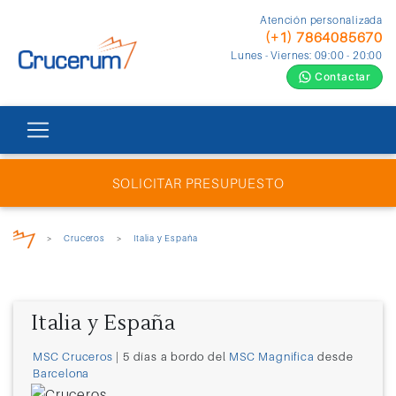
Atención personalizada
(+1) 7864085670
Lunes - Viernes: 09:00 - 20:00
Contactar
SOLICITAR PRESUPUESTO
>
Cruceros
>
Italia y España
Italia y España
MSC Cruceros
| 5 días a bordo del
MSC Magnifica
desde
Barcelona