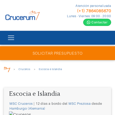
Atención personalizada
(+1) 7864085670
Lunes - Viernes: 09:00 - 20:00
Contactar
SOLICITAR PRESUPUESTO
>
Cruceros
>
Escocia e Islandia
Escocia e Islandia
MSC Cruceros
| 12 días a bordo del
MSC Preziosa
desde
Hamburgo (Alemania)