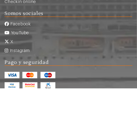
Checkin online
Somos sociales
Facebook
YouTube
X
Instagram
Pago y seguridad
© Copyright 2026
crucerum.com
|
Aviso legal y
condiciones de uso
|
Política de privacidad
|
Contrato de viaje combinado