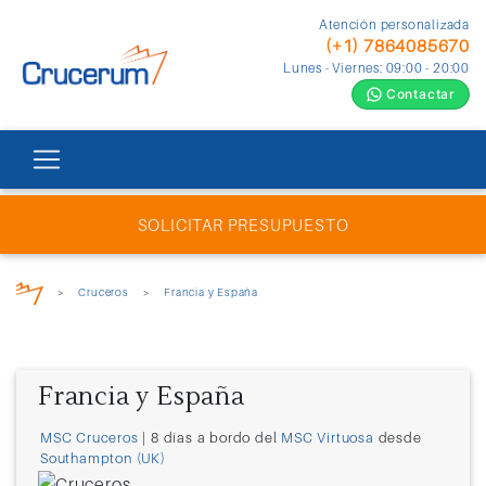
Atención personalizada
(+1) 7864085670
Lunes - Viernes: 09:00 - 20:00
Contactar
SOLICITAR PRESUPUESTO
>
Cruceros
>
Francia y España
Francia y España
MSC Cruceros
| 8 días a bordo del
MSC Virtuosa
desde
Southampton (UK)