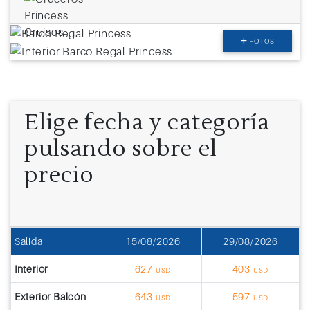
FOTOS
Elige fecha y categoría
pulsando sobre el
precio
Salida
15/08/2026
29/08/2026
Interior
627
403
USD
USD
Exterior Balcón
643
597
USD
USD