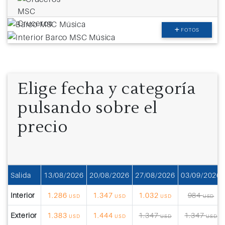
FOTOS
Elige fecha y categoría
pulsando sobre el
precio
Salida
13/08/2026
20/08/2026
27/08/2026
03/09/2026
Interior
1.286
1.347
1.032
984
USD
USD
USD
USD
Exterior
1.383
1.444
1.347
1.347
USD
USD
USD
USD