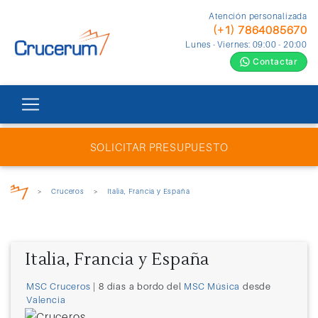
Atención personalizada
(+1) 7864085670
Lunes - Viernes: 09:00 - 20:00
Contactar
SOLICITAR PRESUPUESTO
>
Cruceros
>
Italia, Francia y España
Italia, Francia y España
MSC Cruceros
| 8 días a bordo del
MSC Música
desde
Valencia