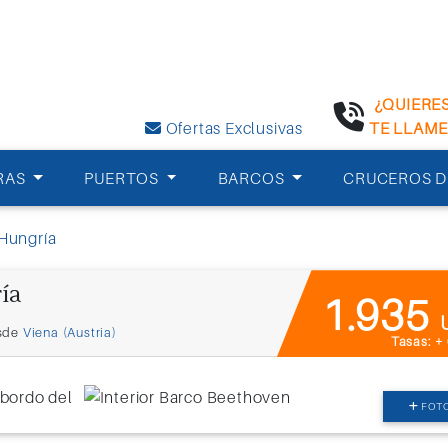
¿QUIERE
Ofertas Exclusivas
TE LLAM
RAS
PUERTOS
BARCOS
CRUCEROS D
 Hungría
ía
1.935
sde
Viena (Austria)
Tasas: +
FOT