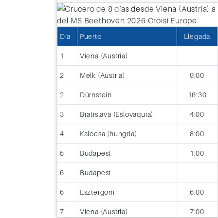
Día 8: Viena (Austria)
Día
Puerto
Llegada
La ciudad que reúne lo mejor de Eur
1
Viena (Austria)
donde debes tomar un Crucero Desd
Vive la magia de la música y la arquit
2
Melk (Austria)
9:00
viejo continente.
2
Dürnstein
16:30
3
Bratislava (Eslovaquia)
4:00
4
Kalocsa (hungria)
8:00
5
Budapest
1:00
6
Budapest
6
Esztergom
6:00
7
Viena (Austria)
7:00