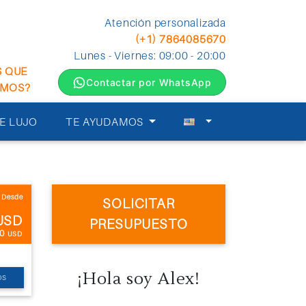
Atención personalizada
(+1) 7864085670
Lunes - Viernes: 09:00 - 20:00
S QUE
Contactar por WhatsApp
EMOS?
E LUJO
TE AYUDAMOS
Desde
SOLICITAR
USD
PRESUPUESTO
 0
USD
¡Hola soy Alex!
OS