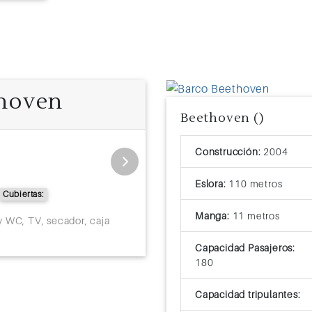
thoven
Previous
Beethoven ()
Exterior
Construcción:
2004
Tamaño:
Ocupación: 0 PAX
Cubie
Eslora:
110 metros
Cubiertas:
Manga:
11 metros
y WC, TV, secador, caja
Capacidad Pasajeros:
180
Capacidad tripulantes: