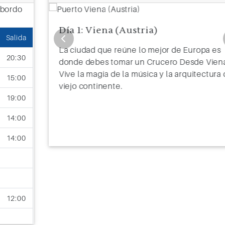
Día 1: Viena (Austria)
Salida
opa es
La ciudad que reúne lo mejor de Europa es
20:30
e Viena.
donde debes tomar un Crucero Desde Vien
ectura del
Vive la magia de la música y la arquitectura 
15:00
viejo continente.
19:00
14:00
14:00
12:00