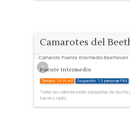
8
Viena (Austria)
Camarotes del Bee
Puente Intermedio
Tamaño: 13-15 m2
Ocupación: 1-2 personas PAX
Todas las cabinas están equipadas de ducha 
fuerte y radio.