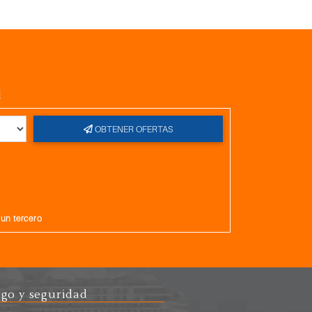
l
OBTENER OFERTAS
gun tercero
go y seguridad