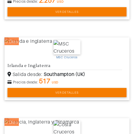
2.257
Precios desde:
USD
VER DETALLES
5 Días
MSC Cruceros
Irlanda e Inglaterra
Salida desde:
Southampton (UK)
517
Precios desde:
USD
VER DETALLES
9 Días