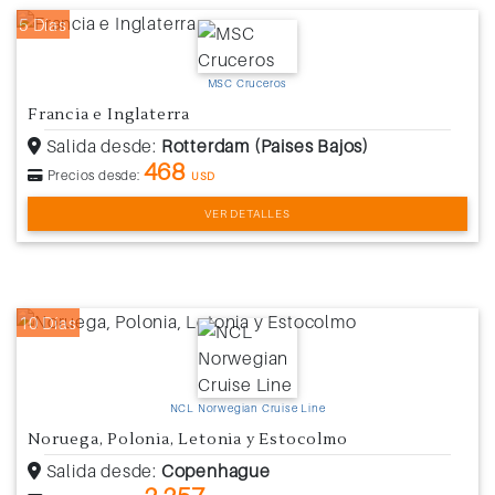
5 Días
MSC Cruceros
Francia e Inglaterra
Salida desde:
Rotterdam (Paises Bajos)
468
Precios desde:
USD
VER DETALLES
10 Días
NCL Norwegian Cruise Line
Noruega, Polonia, Letonia y Estocolmo
Salida desde:
Copenhague