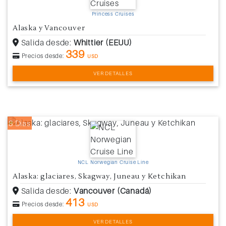
Princess Cruises
Alaska y Vancouver
Salida desde:
Whittier (EEUU)
339
Precios desde:
USD
VER DETALLES
8 Días
NCL Norwegian Cruise Line
Alaska: glaciares, Skagway, Juneau y Ketchikan
Salida desde:
Vancouver (Canadá)
413
Precios desde:
USD
VER DETALLES