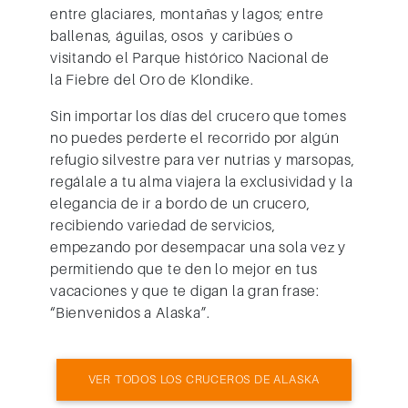
entre glaciares, montañas y lagos; entre
ballenas, águilas,
osos
y
caribúes
o
visitando el
Parque
hist
ó
rico Nacional de
la
Fiebre del Oro
de Klondike.
Sin importar los días del crucero que tomes
no puedes perderte el recorrido por algún
refugio silvestre para ver nutrias y marsopas,
regálale a tu alma viajera la exclusividad y la
elegancia de ir a bordo de un crucero,
recibiendo variedad de servicios,
empezando por desempacar una sola vez y
permitiendo que te den lo mejor en tus
vacaciones y que te digan la gran frase:
“Bienvenidos a Alaska”.
VER TODOS LOS CRUCEROS DE ALASKA